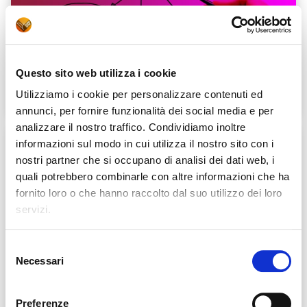
MATERIALI PER L'INCLUSIONE - MAPPE INTERATTIVE
MORFOLOGIA
Questo sito web utilizza i cookie
LE PARTI VARIABILI DEL DISCORSO
Utilizziamo i cookie per personalizzare contenuti ed
annunci, per fornire funzionalità dei social media e per
Apri dettagli Mappe interattive Morfologia
analizzare il nostro traffico. Condividiamo inoltre
informazioni sul modo in cui utilizza il nostro sito con i
nostri partner che si occupano di analisi dei dati web, i
quali potrebbero combinarle con altre informazioni che ha
fornito loro o che hanno raccolto dal suo utilizzo dei loro
servizi.
Selezione
Necessari
del
MAPPE INTERATTIVE MORFOLOGIA
consenso
LE PARTI INVARIABILI DEL DISCORSO
Preferenze