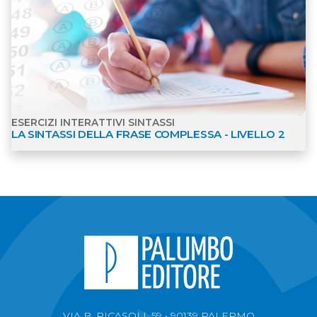
ESERCIZI INTERATTIVI SINTASSI
LA SINTASSI DELLA FRASE COMPLESSA - LIVELLO 2
VIA B. RICASOLI, 59 • 90139 PALERMO
VIALE A. VOLTA, 79-80 • 50131 FIRENZE