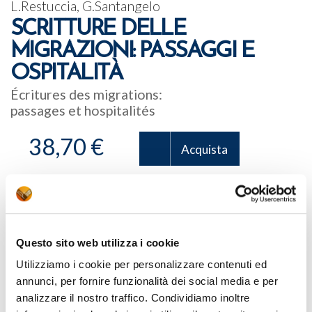
L.Restuccia, G.Santangelo
SCRITTURE DELLE
MIGRAZIONI: PASSAGGI E
OSPITALITÀ
Écritures des migrations:
passages et hospitalités
38,70 €
Acquista
Italia, consegna in 5/7 giorni lavorativi
con Poste italiane
Codice
B7020
Questo sito web utilizza i cookie
ISBN
978-88-6017-058-3
Utilizziamo i cookie per personalizzare contenuti ed
annunci, per fornire funzionalità dei social media e per
Condividi:
analizzare il nostro traffico. Condividiamo inoltre