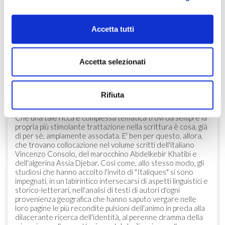
Paesi rivieraschi.
Il rapporto dialettico tra il Mediterraneo e l'Europa,
ineludibilmente intessuto di multiculturalità, ha da sempre
Accetta tutti
trovato, e continua ancor oggi a trovare, non pochi ostacoli
alla realizzazione di quel che resta forse l'unico obiettivo
da perseguire e, cioè, l'interculturalità.
Accetta selezionati
Ben si comprende, allora, come abbiano potuto
opportunamente confluire all'interno del volume di Atti
spunti di riflessione armonizzati da un progetto culturale
che fa della non sempre semplice dialettica delle migrazioni
Rifiuta
altrettali occasioni di "passaggi" a volte inattesi e di
"ospitalità" spesso, ma non sempre, generose.
Che una tale ricca e complessa tematica trovi da sempre la
propria più stimolante trattazione nella scrittura è cosa, già
di per sè, ampiamente assodata. E' ben per questo, allora,
che trovano collocazione nel volume scritti dell'italiano
Vincenzo Consolo, del marocchino Abdelkebir Khatibi e
dell'algerina Assia Djebar. Così come, allo stesso modo, gli
studiosi che hanno accolto l'invito di "Italiques" si sono
impegnati, in un labirintico intersecarsi di aspetti linguistici e
storico-letterari, nell'analisi di testi di autori d'ogni
provenienza geografica che hanno saputo vergare nelle
loro pagine le più recondite pulsioni dell'animo in preda alla
dilacerante ricerca dell'identità, al perenne dramma della