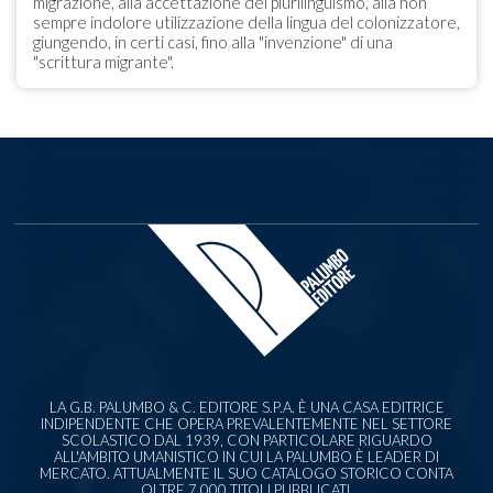
migrazione, alla accettazione del plurilinguismo, alla non
sempre indolore utilizzazione della lingua del colonizzatore,
giungendo, in certi casi, fino alla "invenzione" di una
"scrittura migrante".
LA G.B. PALUMBO & C. EDITORE S.P.A. È UNA CASA EDITRICE
INDIPENDENTE CHE OPERA PREVALENTEMENTE NEL SETTORE
SCOLASTICO DAL 1939, CON PARTICOLARE RIGUARDO
ALL'AMBITO UMANISTICO IN CUI LA PALUMBO È LEADER DI
MERCATO. ATTUALMENTE IL SUO CATALOGO STORICO CONTA
OLTRE 7.000 TITOLI PUBBLICATI.