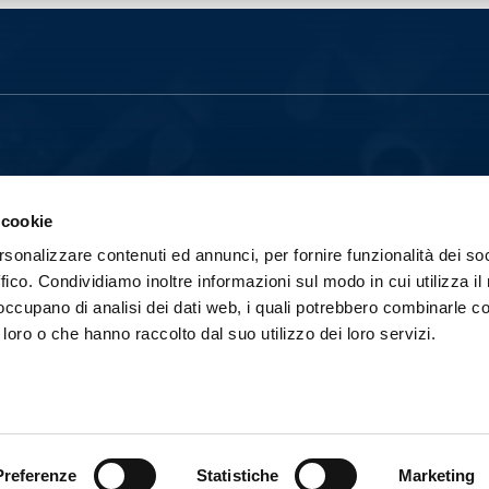
 cookie
rsonalizzare contenuti ed annunci, per fornire funzionalità dei so
ffico. Condividiamo inoltre informazioni sul modo in cui utilizza il 
A EDITRICE INDIPENDENTE CHE OPERA
L 1939, CON PARTICOLARE RIGUARDO
 occupano di analisi dei dati web, i quali potrebbero combinarle co
EADER DI MERCATO. ATTUALMENTE IL SUO
BBLICATI.
 loro o che hanno raccolto dal suo utilizzo dei loro servizi.
ITORE S.P.A. - TUTTI I DIRITTI RISERVATI
Preferenze
Statistiche
Marketing