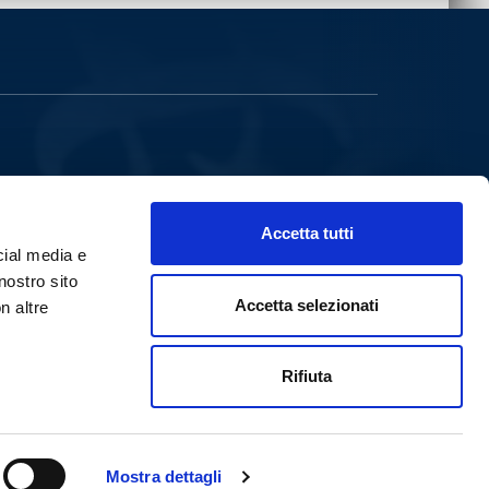
VIA B.RICASOLI, 59
90139 PALERMO
Accetta tutti
VIALE A.VOLTA,78-80
50131 FIRENZE
cial media e
PARTITA IVA 00258580828
nostro sito
POWERED BY
PALUMBO EDITORE DIVISIONE DIGITALE
Accetta selezionati
n altre
HTTPS://WWW.PALUMBOEDITORE.IT
INFODOCENTI@PALUMBOEDITORE.COM
Rifiuta
Mostra dettagli