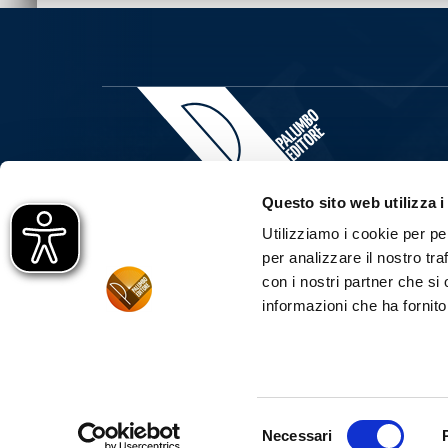
Questo sito web utilizza i
Utilizziamo i cookie per pe
per analizzare il nostro tra
LA G.B. PALUMBO & C. EDITORE S.P.A. È UNA CAS
PREVALENTEMENTE NEL SETTORE SCOLASTICO DA
con i nostri partner che si
ALL'AMBITO UMANISTICO IN CUI LA PALUMBO È L
CATALOGO STORICO CONTA OLTRE 7.000 TITOLI PU
informazioni che ha fornito
PALERMO - FIRENZE - © 2023 - G.B. PALUMBO & C. ED
Selezione
Necessari
del