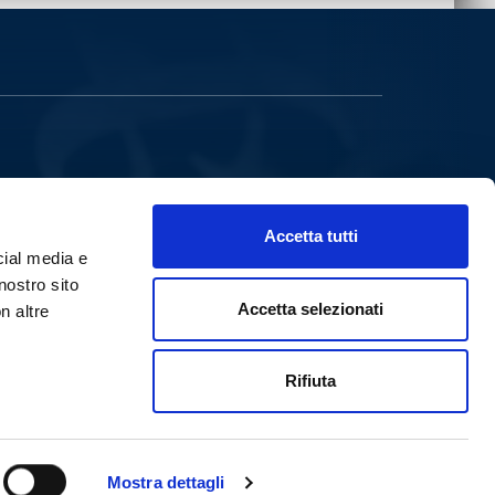
VIA B.RICASOLI, 59
90139 PALERMO
Accetta tutti
VIALE A.VOLTA,78-80
50131 FIRENZE
cial media e
PARTITA IVA 00258580828
nostro sito
POWERED BY
PALUMBO EDITORE DIVISIONE DIGITALE
Accetta selezionati
n altre
HTTPS://WWW.PALUMBOEDITORE.IT
INFODOCENTI@PALUMBOEDITORE.COM
Rifiuta
Mostra dettagli