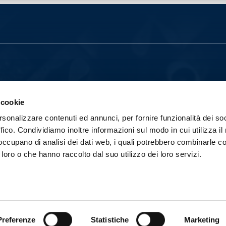
 cookie
rsonalizzare contenuti ed annunci, per fornire funzionalità dei so
ffico. Condividiamo inoltre informazioni sul modo in cui utilizza il 
A EDITRICE INDIPENDENTE CHE OPERA
L 1939, CON PARTICOLARE RIGUARDO
 occupano di analisi dei dati web, i quali potrebbero combinarle co
EADER DI MERCATO. ATTUALMENTE IL SUO
BBLICATI.
 loro o che hanno raccolto dal suo utilizzo dei loro servizi.
ITORE S.P.A. - TUTTI I DIRITTI RISERVATI
Preferenze
Statistiche
Marketing