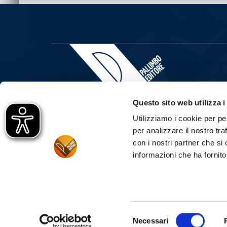
Questo sito web utilizza i
Utilizziamo i cookie per pe
per analizzare il nostro tra
LA G.B. PALUMBO & C. EDITORE S.P.A. È UNA CAS
PREVALENTEMENTE NEL SETTORE SCOLASTICO DA
con i nostri partner che si
ALL'AMBITO UMANISTICO IN CUI LA PALUMBO È L
CATALOGO STORICO CONTA OLTRE 7.000 TITOLI PU
informazioni che ha fornito
PALERMO - FIRENZE - © 2023 - G.B. PALUMBO & C. ED
Selezione
Necessari
del