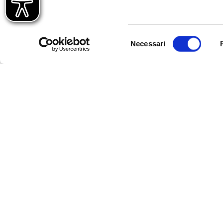
Italiano
Selezione
Necessari
del
consenso
M.Tortora, C.Carmina,
M.La Rosa, M.Mazzola
G.Cingolani, R.Contu
LEGGERE SCRIVERE
LA LETTERATURA
PARLARE
NEL MONDO CHE
Italiano triennio
CAMBIA