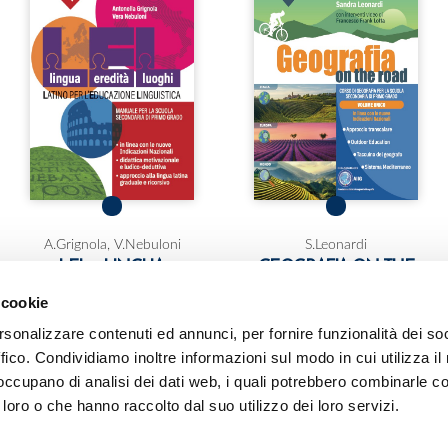
A.Grignola, V.Nebuloni
S.Leonardi
LEL – LINGUA,
GEOGRAFIA ON THE
EREDITÀ, LUOGHI
ROAD
 cookie
Corso di latino per
Corso di geografia in
l’educazione linguistica
volume unico. Con
rsonalizzare contenuti ed annunci, per fornire funzionalità dei so
interventi video di
Latino
ffico. Condividiamo inoltre informazioni sul modo in cui utilizza il 
Francesco (Frank) Lotta
 occupano di analisi dei dati web, i quali potrebbero combinarle co
Geografia
 loro o che hanno raccolto dal suo utilizzo dei loro servizi.