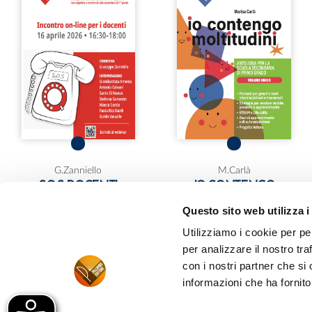
G.Zanniello
M.Carlà
S.O.S. DOCENTI
IO CONTENGO
MOLTITUDINI
CASI REALI E
Questo sito web utilizza i
STRUMENTI DIDATTICI -
ANTOLOGIA PER LA
STRATEGIE DIDATTICHE
SCUOLA SECONDARIA
Utilizziamo i cookie per pe
PER POTENZIARE LE
DI PRIMO GRADO
per analizzare il nostro tra
COMPETENZE NON
Italiano
COGNITIVE E
con i nostri partner che si
TRASVERSALI ALLA
informazioni che ha fornito
SCUOLA SECONDARIA
DI PRIMO GRADO