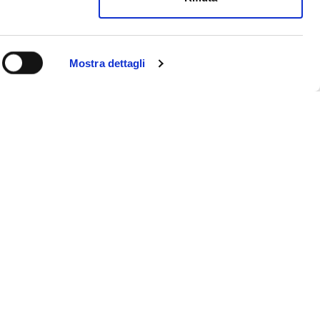
Mostra dettagli
AA.VV.
E.Golinelli, S.Minuto
ALLEGORIA 92
MI TRASFORMERÒ IN
MERAVIGLIA
anno XXXVII terza serie
luglo/dicembre 2025
Italiano
Allegoria