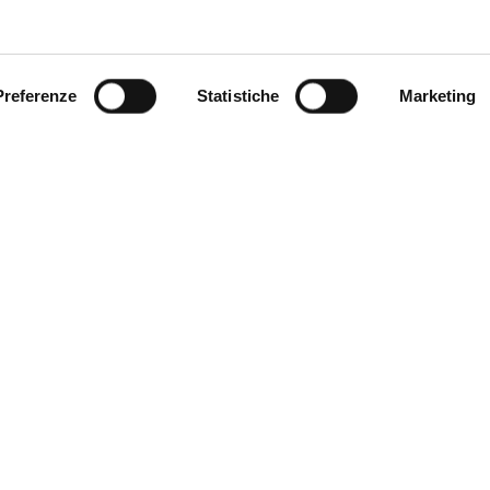
Preferenze
Statistiche
Marketing
E.Golinelli, S.Minuto
M.Pintacuda, M.Venuto
IL CIELO IN ME
POLITEIA
Letteratura italiana con il
Letteratura greca
metodo WRW
Greco triennio
Italiano triennio