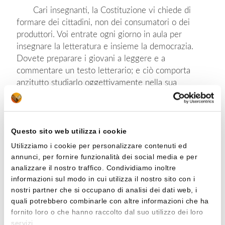
Cari insegnanti, la Costituzione vi chiede di
formare dei cittadini, non dei consumatori o dei
produttori. Voi entrate ogni giorno in aula per
insegnare la letteratura e insieme la democrazia.
Dovete preparare i giovani a leggere e a
commentare un testo letterario; e ciò comporta
anzitutto studiarlo oggettivamente nella sua
autonomia rispetto al lettore, considerarlo nelle sue
componenti storicoculturali e letterarie, linguistiche
e stilistiche; ma poi dovete anche sollecitarne la
Questo sito web utilizza i cookie
interpretazione, che comporta invece la
partecipazione del lettore, chiamato a esprimere il
Utilizziamo i cookie per personalizzare contenuti ed
significato per noi
di un testo. Non solo e non tanto il
annunci, per fornire funzionalità dei social media e per
significato per me
, ma potenzialmente un significato
analizzare il nostro traffico. Condividiamo inoltre
informazioni sul modo in cui utilizza il nostro sito con i
per la intera comunità dei lettori. Lo studio della
nostri partner che si occupano di analisi dei dati web, i
letteratura insomma è anche educazione civile,
quali potrebbero combinarle con altre informazioni che ha
insegnamento di democrazia: a tutti è data la
fornito loro o che hanno raccolto dal suo utilizzo dei loro
possibilità di parlare liberamente e di interpretare un
servizi.