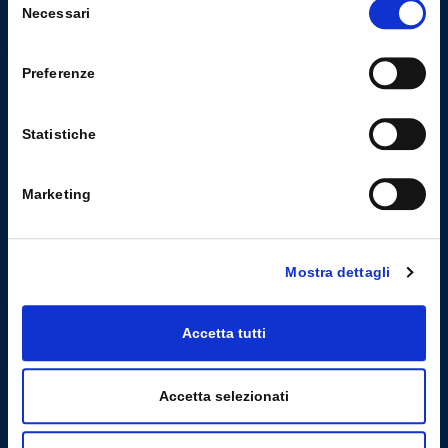
Necessari
del
consenso
LA G.B. PALUMBO & C. EDITORE S.P.A. È UNA CASA EDITRICE
INDIPENDENTE CHE OPERA PREVALENTEMENTE NEL SETTORE
Preferenze
SCOLASTICO DAL 1939, CON PARTICOLARE RIGUARDO
ALL'AMBITO UMANISTICO IN CUI LA PALUMBO È LEADER DI
MERCATO. ATTUALMENTE IL SUO CATALOGO STORICO CONTA
OLTRE 7.000 TITOLI PUBBLICATI.
Statistiche
VIA B.RICASOLI, 59
Marketing
90139 PALERMO
VIALE A.VOLTA,78-80
50131 FIRENZE
Mostra dettagli
PARTITA IVA-00258580828
POWERED BY
PALUMBO EDITORE DIVISIONE DIGITALE
Accetta tutti
HTTPS://WWW.PALUMBOEDITORE.IT
INFODOCENTI@PALUMBOEDITORE.COM
Accetta selezionati