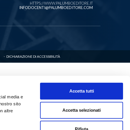
HTTPS://WWW.PALUMBOEDITORE.IT
INFODOCENTI@PALUMBOEDITORE.COM
DICHIARAZIONE DI ACCESSIBILITÀ
Accetta tutti
cial media e
nostro sito
Accetta selezionati
n altre
Rifiuta