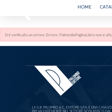
HOME
CATA
Si è verificato un errore.
Errore: PalmediaPaginaLibro non è attu
LA G.B. PALUMBO & C. EDITORE S.P.A. È UNA CASA 
PREVALENTEMENTE NEL SETTORE SCOLASTICO DAL 