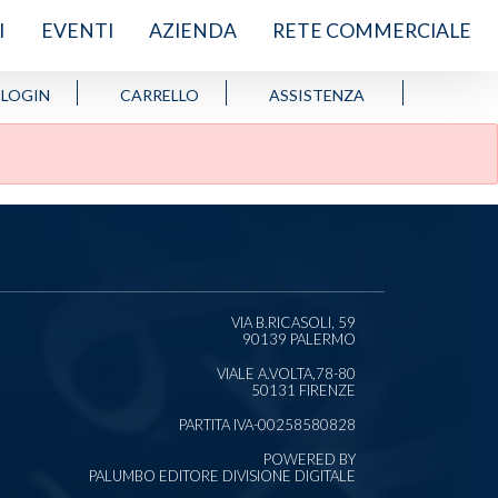
I
EVENTI
AZIENDA
RETE COMMERCIALE
LOGIN
CARRELLO
ASSISTENZA
VIA B.RICASOLI, 59
90139 PALERMO
VIALE A.VOLTA,78-80
50131 FIRENZE
PARTITA IVA-00258580828
POWERED BY
PALUMBO EDITORE DIVISIONE DIGITALE