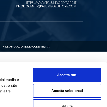
HTTPS://WWW.PALUMBOEDITORE.IT
INFODOCENTI@PALUMBOEDITORE.COM
DICHIARAZIONE DI ACCESSIBILITÀ
Accetta tutti
cial media e
nostro sito
Accetta selezionati
n altre
Rifiuta