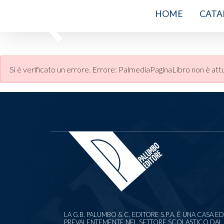
HOME
CATA
Si è verificato un errore.
Errore: PalmediaPaginaLibro non è attu
LA G.B. PALUMBO & C. EDITORE S.P.A. È UNA CASA 
PREVALENTEMENTE NEL SETTORE SCOLASTICO DAL 