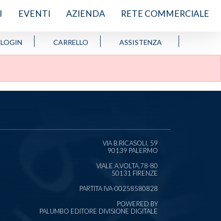
I
EVENTI
AZIENDA
RETE COMMERCIALE
LOGIN
CARRELLO
ASSISTENZA
VIA B.RICASOLI, 59
90139 PALERMO
VIALE A.VOLTA,78-80
50131 FIRENZE
PARTITA IVA-00258580828
POWERED BY
PALUMBO EDITORE DIVISIONE DIGITALE