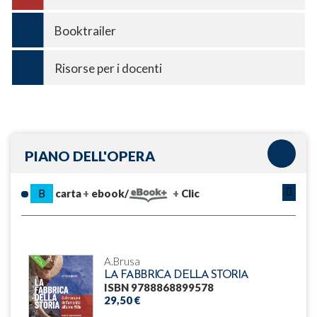
Booktrailer
Risorse per i docenti
PIANO DELL'OPERA
B
carta
ebook/
Clic
A.Brusa
LA FABBRICA DELLA STORIA
ISBN 9788868899578
29,50 €