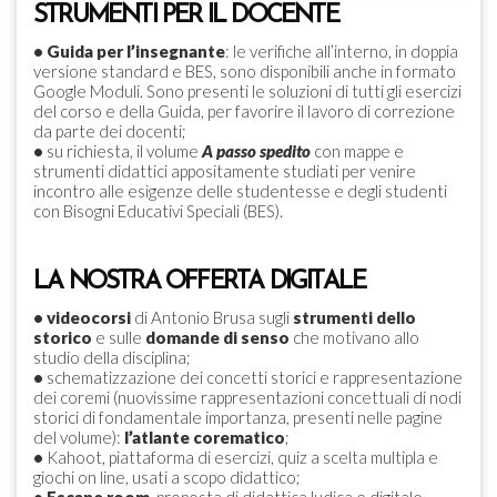
STRUMENTI PER IL DOCENTE
•
Guida per l’insegnante
: le verifiche all’interno, in doppia
versione standard e BES, sono disponibili anche in formato
Google Moduli. Sono presenti le soluzioni di tutti gli esercizi
del corso e della Guida, per favorire il lavoro di correzione
da parte dei docenti;
•
su richiesta, il volume
A passo spedito
con mappe e
strumenti didattici appositamente studiati per venire
incontro alle esigenze delle studentesse e degli studenti
con Bisogni Educativi Speciali (BES).
LA NOSTRA OFFERTA DIGITALE
•
videocorsi
di Antonio Brusa sugli
strumenti dello
storico
e sulle
domande di senso
che motivano allo
studio della disciplina;
•
schematizzazione dei concetti storici e rappresentazione
dei coremi (nuovissime rappresentazioni concettuali di nodi
storici di fondamentale importanza, presenti nelle pagine
del volume):
l’atlante corematico
;
•
Kahoot, piattaforma di esercizi, quiz a scelta multipla e
giochi on line, usati a scopo didattico;