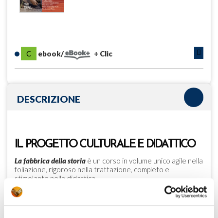
C
ebook/
Clic
DESCRIZIONE
IL PROGETTO CULTURALE E DIDATTICO
La fabbrica della storia
è un corso in volume unico agile nella
foliazione, rigoroso nella trattazione, completo e
stimolante nella didattica.
Obiettivo del corso è far riflettere sul senso dello studio
della storia mettendone a fuoco gli
snodi essenziali
. Per
questo ogni unità del corso esplicita fin dalle pagine di
apertura i concetti essenziali a cui gli studenti devono