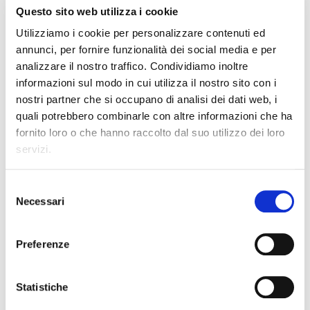
porre attenzione, concetti che verranno puntualmente
Questo sito web utilizza i cookie
verificati nell’esercizio di fine unità “
L’essenziale in venti
frasi
”. Tale organizzazione dei contenuti viene incontro
Utilizziamo i cookie per personalizzare contenuti ed
anche alle difficoltà legate al limitato monte ore a
annunci, per fornire funzionalità dei social media e per
disposizione dei docenti, che potranno trovare nel volume
analizzare il nostro traffico. Condividiamo inoltre
“percorsi- scorciatoia” costruiti con attenzione e cura.
informazioni sul modo in cui utilizza il nostro sito con i
nostri partner che si occupano di analisi dei dati web, i
LA STRUTTURA, CARATTERISTICHE E
quali potrebbero combinarle con altre informazioni che ha
NOVITÀ
fornito loro o che hanno raccolto dal suo utilizzo dei loro
Gli
strumenti
che Antonio Brusa e il suo team hanno
servizi.
messo in atto per invitare stu- dentesse e studenti alla
riflessione sono nuovi e molteplici, a livello sia cartaceo che
digitale. I
video interventi
dell’Autore sollecitano risposte
Selezione
da parte degli alunni, sti- molando lo sviluppo del pensiero
Necessari
del
critico e l’orientamento formativo; il
profilo storico
è
consenso
stato impostato tenendo presente il quadro orario a
disposizione dei docenti, senza per questo rinunciare
Preferenze
all’offerta di interessanti approfondimenti legati
soprattutto alla tecnologia, al diritto, all’economia, alla vita
quotidiana; la
didattica
, da sempre elemento forte dei
corsi di Brusa, è completamente rinnovata e orientata allo
Statistiche
sviluppo del pensiero critico, alla metacognizione, alla