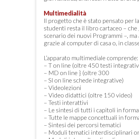
Multimedialità
Il progetto che è stato pensato per la
studenti resta il libro cartaceo – c
scenario dei nuovi Programmi –, ma at
grazie al computer di casa o, in classe
L’apparato multimediale comprende:
– T on line (oltre 450 testi integrativ
– MD on line } (oltre 300
– SI on line schede integrative)
– Videolezioni
– Video didattici (oltre 150 video)
– Testi interattivi
– Le sintesi di tutti i capitoli in for
– Tutte le mappe concettuali in form
– Sintesi dei percorsi tematici
– Moduli tematici interdisciplinari on