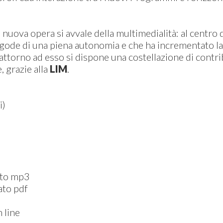
 nuova opera si avvale della multimedialità: al centro 
he gode di una piena autonomia e che ha incrementato l
torno ad esso si dispone una costellazione di contribu
, grazie alla
LIM
.
i)
mato mp3
ato pdf
 line