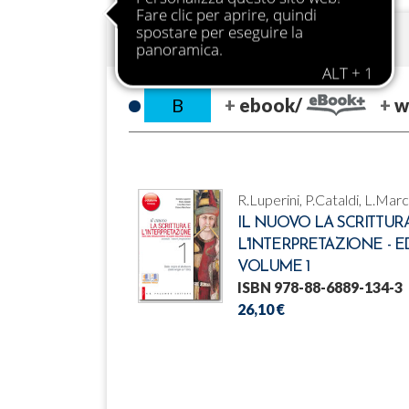
PIANO DELL'OPERA
B
ebook/
w
R.Luperini, P.Cataldi, L.Mar
IL NUOVO LA SCRITTUR
L'INTERPRETAZIONE - E
VOLUME 1
ISBN 978-88-6889-134-3
26,10 €