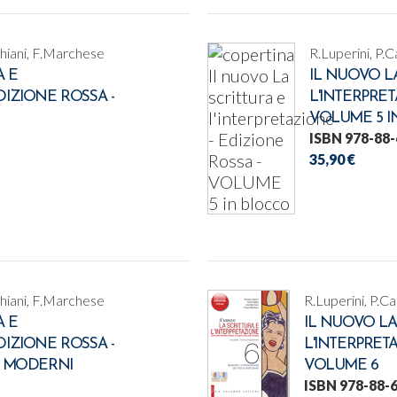
chiani, F.Marchese
R.Luperini, P.
A E
IL NUOVO L
DIZIONE ROSSA -
L'INTERPRET
VOLUME 5 I
ISBN 978-88-
35,90 €
chiani, F.Marchese
R.Luperini, P.C
A E
IL NUOVO LA
DIZIONE ROSSA -
L'INTERPRET
EI MODERNI
VOLUME 6
ISBN 978-88-