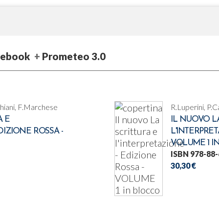
ebook
Prometeo 3.0
chiani, F.Marchese
R.Luperini, P.
A E
IL NUOVO L
DIZIONE ROSSA -
L'INTERPRET
VOLUME 1 I
ISBN 978-88-
30,30 €