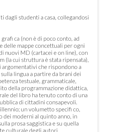
ti dagli studenti a casa, collegandosi
 grafi ca (non è di poco conto, ad
” e delle mappe concettuali per ogni
 di nuovi MD (cartacei e on line), con
m (la cui struttura è stata ripensata),
Testi argomentativi che rispondono a
sulla lingua a partire da brani dei
mpetenza testuale, grammaticale,
bito della programmazione didattica,
grale del libro ha tenuto conto di una
bblica di cittadini consapevoli.
llennio; un volumetto specifi co,
 dei moderni al quinto anno, in
sulla prosa saggistica e su quella
te culturale degli autori.