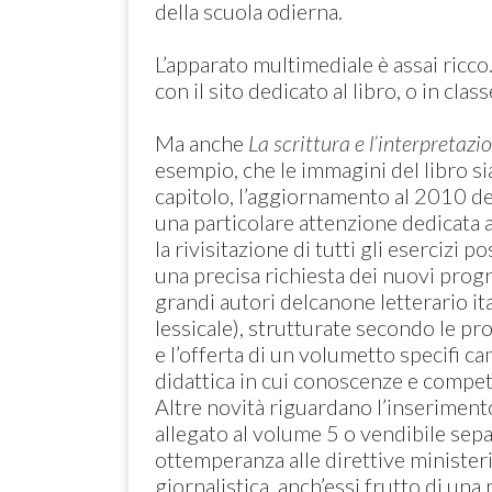
della scuola odierna.
L’apparato multimediale è assai ricco
con il sito dedicato al libro, o in class
Ma anche
La scrittura e l’interpretaz
esempio, che le immagini del libro si
capitolo, l’aggiornamento al 2010 dei 
una particolare attenzione dedicata al
la rivisitazione di tutti gli esercizi 
una precisa richiesta dei nuovi progra
grandi autori delcanone letterario it
lessicale), strutturate secondo le pr
e l’offerta di un volumetto specifi ca
didattica in cui conoscenze e compet
Altre novità riguardano l’inserimento
allegato al volume 5 o vendibile sep
ottemperanza alle direttive ministeria
giornalistica, anch’essi frutto di una