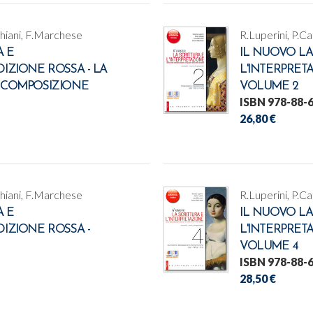
chiani, F.Marchese
R.Luperini, P.C
A E
IL NUOVO LA
DIZIONE ROSSA - LA
L'INTERPRET
A COMPOSIZIONE
VOLUME 2
ISBN 978-88-
26,80 €
chiani, F.Marchese
R.Luperini, P.C
A E
IL NUOVO LA
DIZIONE ROSSA -
L'INTERPRET
VOLUME 4
ISBN 978-88-
28,50 €