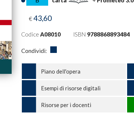
carta
Prometeo 3.0
43,60
€
Codice
A08010
ISBN
9788868893484
Condividi:
Piano dell'opera
Esempi di risorse digitali
Risorse per i docenti