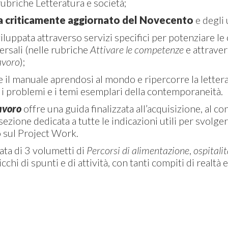
rubriche Letteratura e società;
 criticamente aggiornato del Novecento
e degli 
iluppata attraverso servizi specifici per potenziare le
ersali (nelle rubriche
Attivare le competenze
e attraver
avoro
);
e il manuale aprendosi al mondo e ripercorre la lette
 i problemi e i temi esemplari della contemporaneità.
avoro
offre una guida finalizzata all’acquisizione, al c
ezione dedicata a tutte le indicazioni utili per svolger
o sul Project Work.
tata di 3 volumetti di
Percorsi di alimentazione
,
ospitali
cchi di spunti e di attività, con tanti compiti di realt