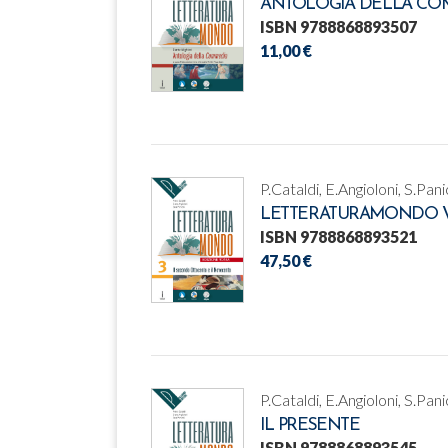
ANTOLOGIA DELLA CO
ISBN 9788868893507
11,00 €
P.Cataldi, E.Angioloni, S.Pani
LETTERATURAMONDO VO
ISBN 9788868893521
47,50 €
P.Cataldi, E.Angioloni, S.Pani
IL PRESENTE
ISBN 9788868893545