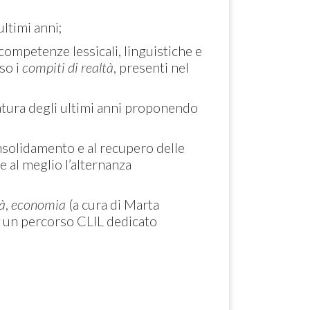
ultimi anni;
 competenze lessicali, linguistiche e
so i
compiti di realtà
, presenti nel
ratura degli ultimi anni proponendo
onsolidamento e al recupero delle
e al meglio l’alternanza
tà
,
economia
(a cura di Marta
à e un percorso CLIL dedicato