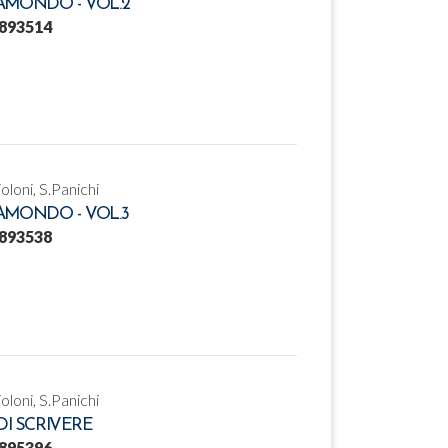
AMONDO - VOL.2
893514
ioloni, S.Panichi
AMONDO - VOL.3
893538
ioloni, S.Panichi
DI SCRIVERE
895396