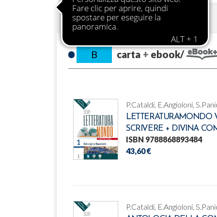
PIANO DELL'OPERA
B
carta
ebook/
P.Cataldi, E.Angioloni, S.Pani
LETTERATURAMONDO VOL
SCRIVERE + DIVINA C
ISBN 9788868893484
43,60 €
P.Cataldi, E.Angioloni, S.Pani