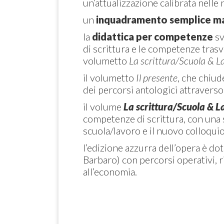
un’attualizzazione calibrata nelle 
un
inquadramento semplice ma
la
didattica per competenze
sv
di scrittura e le competenze trasv
volumetto
La scrittura/Scuola & L
il volumetto
Il presente
, che chiud
dei percorsi antologici attraverso
il volume
La scrittura/Scuola & L
competenze di scrittura, con una s
scuola/lavoro e il nuovo colloqui
l’edizione azzurra dell’opera è do
Barbaro) con percorsi operativi, ri
all’economia.