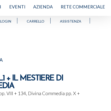
I
EVENTI
AZIENDA
RETE COMMERCIALE
LOGIN
CARRELLO
ASSISTENZA
SA
+ IL MESTIERE DI
EDIA
 pp. VIII + 134, Divina Commedia
pp. X +