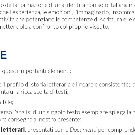
della formazione di una identità non solo italiana ma
che l’esperienza, le emozioni, l’immaginario, insomma 
 attività che potenziano le competenze di scrittura e l
o mettendolo a confronto col proprio vissuto.
HE
 questi importanti elementi:
: il profilo di storia letteraria è lineare e consistente; 
ta una ricca scelta di testi;
bile;
verso l’analisi di un singolo testo esemplare spiega la p
tore consegna al nostro presente;
 letterari
, presentati come
Documenti
per comprende