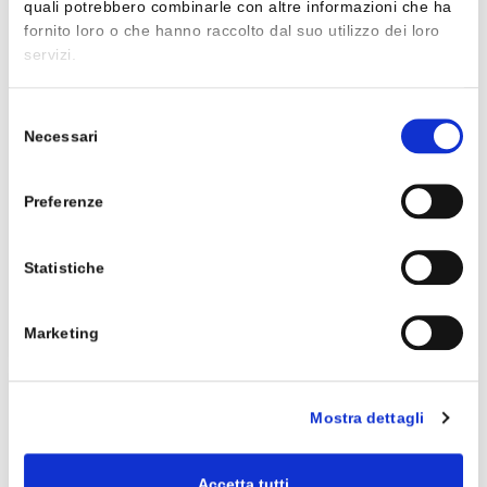
quali potrebbero combinarle con altre informazioni che ha
fornito loro o che hanno raccolto dal suo utilizzo dei loro
servizi.
M.Pintacuda, M.Venuto
IL NUOVO GRECITÀ - VOLUME 3
Selezione
ISBN 9788868895372
Necessari
54,00 €
del
consenso
Preferenze
Statistiche
C
ebook/
MyEbook
Clic
Marketing
DESCRIZIONE
Mostra dettagli
IL PROGETTO DIDATTICO
Accetta tutti