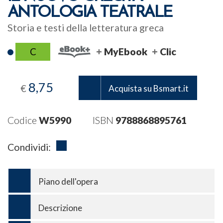
ANTOLOGIA TEATRALE
Storia e testi della letteratura greca
C
MyEbook
Clic
8,75
€
Acquista su Bsmart.it
Codice
W5990
ISBN
9788868895761
Condividi:
Piano dell'opera
Descrizione