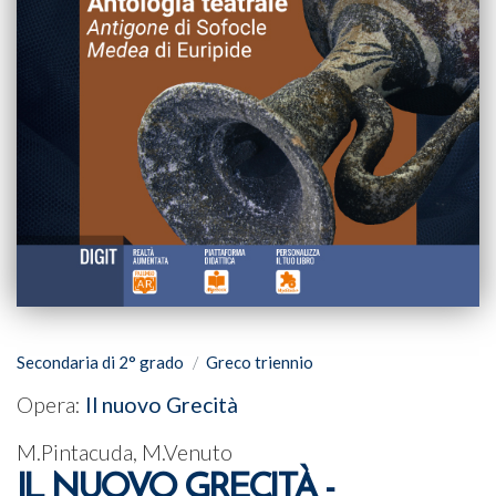
Secondaria di 2° grado
Greco triennio
Opera:
Il nuovo Grecità
M.Pintacuda, M.Venuto
IL NUOVO GRECITÀ -