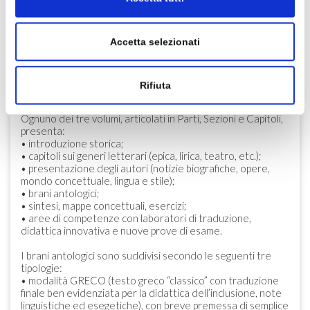
La nuova edizione propone lo studio della letteratura
greca mettendo in evidenza gli elementi artistici,
antropologici, linguistici dell’antica Ellade. L’opera
approfondisce l’influenza che la “grecità” ha avuto sulla
Accetta selezionati
nostra civiltà attraverso nuovi strumenti didattici,
realizzando un connubio fra didattica innovativa e
attualizzazione degli argomenti classici.
Rifiuta
LE CARATTERISTICHE
Ognuno dei tre volumi, articolati in Parti, Sezioni e Capitoli,
presenta:
• introduzione storica;
• capitoli sui generi letterari (epica, lirica, teatro, etc.);
• presentazione degli autori (notizie biografiche, opere,
mondo concettuale, lingua e stile);
• brani antologici;
• sintesi, mappe concettuali, esercizi;
• aree di competenze con laboratori di traduzione,
didattica innovativa e nuove prove di esame.
I brani antologici sono suddivisi secondo le seguenti tre
tipologie:
• modalità GRECO (testo greco “classico” con traduzione
finale ben evidenziata per la didattica dell’inclusione, note
linguistiche ed esegetiche), con breve premessa di semplice