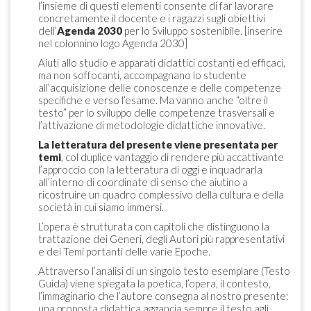
l’insieme di questi elementi consente di far lavorare
concretamente il docente e i ragazzi sugli obiettivi
dell’
Agenda 2030
per lo Sviluppo sostenibile. [inserire
nel colonnino logo Agenda 2030]
Aiuti allo studio e apparati didattici costanti ed efficaci,
ma non soffocanti, accompagnano lo studente
all’acquisizione delle conoscenze e delle competenze
specifiche e verso l’esame. Ma vanno anche “oltre il
testo” per lo sviluppo delle competenze trasversali e
l’attivazione di metodologie didattiche innovative.
La letteratura del presente viene presentata per
temi
, col duplice vantaggio di rendere più accattivante
l’approccio con la letteratura di oggi e inquadrarla
all’interno di coordinate di senso che aiutino a
ricostruire un quadro complessivo della cultura e della
società in cui siamo immersi.
L’opera è strutturata con capitoli che distinguono la
trattazione dei Generi, degli Autori più rappresentativi
e dei Temi portanti delle varie Epoche.
Attraverso l’analisi di un singolo testo esemplare (Testo
Guida) viene spiegata la poetica, l’opera, il contesto,
l’immaginario che l’autore consegna al nostro presente:
una proposta didattica aggancia sempre il testo agli