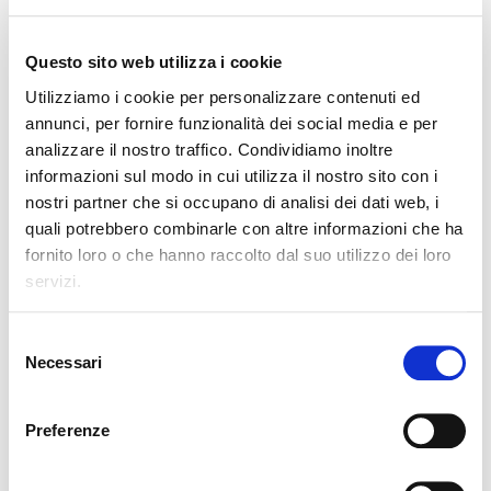
ISBN 9788868896249
25,00 €
Questo sito web utilizza i cookie
Utilizziamo i cookie per personalizzare contenuti ed
annunci, per fornire funzionalità dei social media e per
analizzare il nostro traffico. Condividiamo inoltre
informazioni sul modo in cui utilizza il nostro sito con i
P.Cataldi, M.La Rosa, M.Mazzola
nostri partner che si occupano di analisi dei dati web, i
ALFABETO DIGITALE
quali potrebbero combinarle con altre informazioni che ha
fornito loro o che hanno raccolto dal suo utilizzo dei loro
servizi.
Selezione
Necessari
del
consenso
P.Cataldi, E.Angioloni, S.Panichi
Preferenze
LIBERI DI SCRIVERE
ISBN 9788868896133
9,50 €