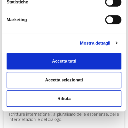
Statistiche
Marketing
C
ebook/
Prometeo 3.0
Clic
Mostra dettagli
Accetta tutti
DESCRIZIONE
IL PROGETTO CULTURALE
Accetta selezionati
Questa nuova letteratura curata da Pietro Cataldi Elena
Angioloni e Sara Panichi si caratterizza per la ricerca di un
punto di equilibrio tra completezza delle informazioni e
Rifiuta
agilità, ordine e percorribilità del modello didattico
proposto. Il taglio culturale della proposta individua una
letteratura aperta alla pluralità delle discipline, alle
scritture internazionali, al pluralismo delle esperienze, delle
interpretazioni e del dialogo.