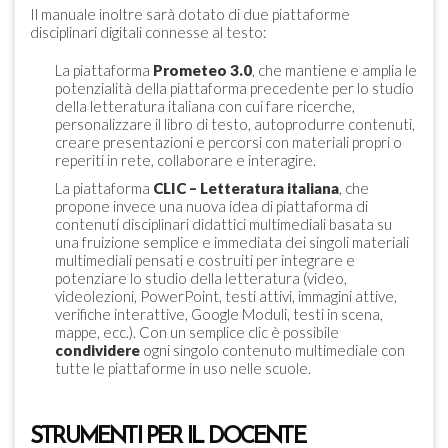
Il manuale inoltre sarà dotato di due piattaforme
disciplinari digitali connesse al testo:
La piattaforma
Prometeo 3.0
, che mantiene e amplia le
potenzialità della piattaforma precedente per lo studio
della letteratura italiana con cui fare ricerche,
personalizzare il libro di testo, autoprodurre contenuti,
creare presentazioni e percorsi con materiali propri o
reperiti in rete, collaborare e interagire.
La piattaforma
CLIC – Letteratura italiana
, che
propone invece una nuova idea di piattaforma di
contenuti disciplinari didattici multimediali basata su
una fruizione semplice e immediata dei singoli materiali
multimediali pensati e costruiti per integrare e
potenziare lo studio della letteratura (video,
videolezioni, PowerPoint, testi attivi, immagini attive,
verifiche interattive, Google Moduli, testi in scena,
mappe, ecc.). Con un semplice clic è possibile
condividere
ogni singolo contenuto multimediale con
tutte le piattaforme in uso nelle scuole.
STRUMENTI PER IL DOCENTE