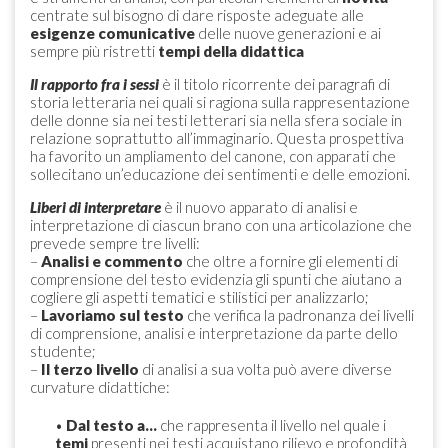
centrate sul bisogno di dare risposte adeguate alle
esigenze comunicative
delle nuove generazioni e ai
sempre più ristretti
tempi della didattica
Il rapporto fra i sessi
è il titolo ricorrente dei paragrafi di
storia letteraria nei quali si ragiona sulla rappresentazione
delle donne sia nei testi letterari sia nella sfera sociale in
relazione soprattutto all’immaginario. Questa prospettiva
ha favorito un ampliamento del canone, con apparati che
sollecitano un’educazione dei sentimenti e delle emozioni.
Liberi di interpretare
è il nuovo apparato di analisi e
interpretazione di ciascun brano con una articolazione che
prevede sempre tre livelli:
–
Analisi e commento
che oltre a fornire gli elementi di
comprensione del testo evidenzia gli spunti che aiutano a
cogliere gli aspetti tematici e stilistici per analizzarlo;
–
Lavoriamo sul testo
che verifica la padronanza dei livelli
di comprensione, analisi e interpretazione da parte dello
studente;
–
Il terzo livello
di analisi a sua volta può avere diverse
curvature didattiche:
•
Dal testo a…
che rappresenta il livello nel quale i
temi
presenti nei testi acquistano rilievo e profondità