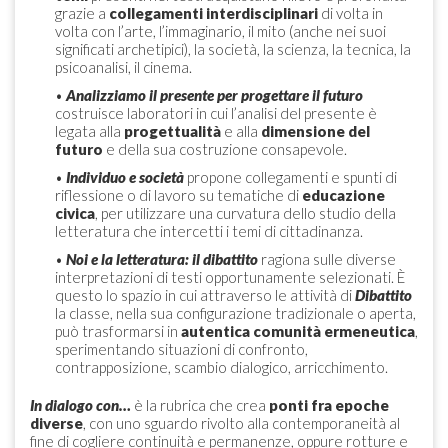
grazie a
collegamenti interdisciplinari
di volta in
volta con l’arte, l’immaginario, il mito (anche nei suoi
significati archetipici), la società, la scienza, la tecnica, la
psicoanalisi, il cinema.
•
Analizziamo il presente per progettare il futuro
costruisce laboratori in cui l’analisi del presente è
legata alla
progettualità
e alla
dimensione del
futuro
e della sua costruzione consapevole.
•
Individuo e società
propone collegamenti e spunti di
riflessione o di lavoro su tematiche di
educazione
civica
, per utilizzare una curvatura dello studio della
letteratura che intercetti i temi di cittadinanza.
•
Noi e la letteratura: il dibattito
ragiona sulle diverse
interpretazioni di testi opportunamente selezionati. È
questo lo spazio in cui attraverso le attività di
Dibattito
la classe, nella sua configurazione tradizionale o aperta,
può trasformarsi in
autentica comunità ermeneutica
,
sperimentando situazioni di confronto,
contrapposizione, scambio dialogico, arricchimento.
In dialogo con…
è la rubrica che crea
ponti fra epoche
diverse
, con uno sguardo rivolto alla contemporaneità al
fine di cogliere continuità e permanenze, oppure rotture e