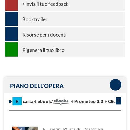
>Invia il tuo feedback
Booktrailer
Risorse per i docenti
Rigenera il tuo libro
PIANO DELL'OPERA
B
carta
ebook/
Prometeo 3.0
Clic
R.Luperini, P.Cataldi, L.Marchiani,