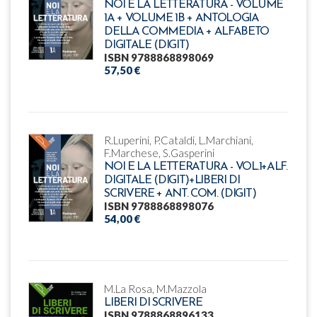
NOI E LA LETTERATURA - VOLUME
1A + VOLUME 1B + ANTOLOGIA
DELLA COMMEDIA + ALFABETO
DIGITALE (DIGIT)
ISBN 9788868898069
57,50 €
R.Luperini, P.Cataldi, L.Marchiani,
F.Marchese, S.Gasperini
NOI E LA LETTERATURA - VOL.1+ALF.
DIGITALE (DIGIT)+LIBERI DI
SCRIVERE + ANT. COM. (DIGIT)
ISBN 9788868898076
54,00 €
M.La Rosa, M.Mazzola
LIBERI DI SCRIVERE
ISBN 9788868896133