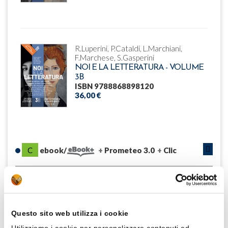
R.Luperini, P.Cataldi, L.Marchiani,
F.Marchese, S.Gasperini
NOI E LA LETTERATURA - VOLUME
3B
ISBN 9788868898120
36,00 €
C
ebook/
Prometeo 3.0
Clic
DESCRIZIONE
Questo sito web utilizza i cookie
Il nostro noi non è solo l’appello a difendere insieme lo spazio