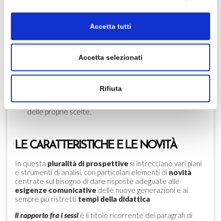
• Si è dunque favorito il
passaggio da un manuale di
tipo monolitico e in sé concluso a un manuale
aperto
grazie a spazi, sezioni, attività che guidano
Accetta tutti
concretamente studenti e studentesse a
sperimentare la conquista della conoscenza e la
libertà dell’interpretazione
come processi comunitari
Accetta selezionati
in divenire, a cui ognuno, dalla propria posizione, è
chiamato a dare un contributo attivo.
• La letteratura non è un pretesto per parlare d’altro,
Rifiuta
ma permette di coglierne le potenzialità al fine di
contribuire alla formazione di una persona consapevole
delle proprie scelte.
LE CARATTERISTICHE E LE NOVITÀ
In questa
pluralità di prospettive
si intrecciano vari piani
e strumenti di analisi, con particolari elementi di
novità
centrate sul bisogno di dare risposte adeguate alle
esigenze comunicative
delle nuove generazioni e ai
sempre più ristretti
tempi della didattica
Il rapporto fra i sessi
è il titolo ricorrente dei paragrafi di