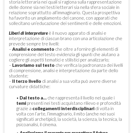
storia letteraria nei quali si ragiona sulla rappresentazione
delle donne sia nei testi letterari sia nella sfera sociale in
relazione soprattutto all’immaginario. Questa prospettiva
ha favorito un ampliamento del canone, con apparati che
sollecitano un’educazione dei sentimenti e delle emozioni.
Liberi di interpretare
è il nuovo apparato di analisi e
interpretazione di ciascun brano con una articolazione che
prevede sempre tre livelli:
–
Analisi e commento
che oltre a fornire gli elementi di
comprensione del testo evidenzia gli spunti che aiutano a
cogliere gli aspetti tematici e stilistici per analizzarlo;
–
Lavoriamo sul testo
che verifica la padronanza dei livelli
di comprensione, analisi e interpretazione da parte dello
studente;
–
Il terzo livello
di analisi a sua volta può avere diverse
curvature didattiche:
•
Dal testo a…
che rappresenta il livello nel quale i
temi
presenti nei testi acquistano rilievo e profondità
grazie a
collegamenti interdisciplinari
di volta in
volta con l’arte, l’immaginario, il mito (anche nei suoi
significati archetipici), la società, la scienza, la tecnica, la
psicoanalisi, il cinema.
•
Analizziamo il presente per progettare il futuro