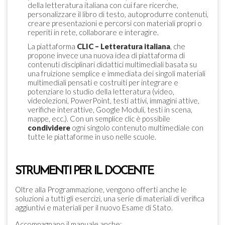
della letteratura italiana con cui fare ricerche,
personalizzare il libro di testo, autoprodurre contenuti,
creare presentazioni e percorsi con materiali propri o
reperiti in rete, collaborare e interagire.
La piattaforma
CLIC – Letteratura italiana
, che
propone invece una nuova idea di piattaforma di
contenuti disciplinari didattici multimediali basata su
una fruizione semplice e immediata dei singoli materiali
multimediali pensati e costruiti per integrare e
potenziare lo studio della letteratura (video,
videolezioni, PowerPoint, testi attivi, immagini attive,
verifiche interattive, Google Moduli, testi in scena,
mappe, ecc.). Con un semplice clic è possibile
condividere
ogni singolo contenuto multimediale con
tutte le piattaforme in uso nelle scuole.
STRUMENTI PER IL DOCENTE
Oltre alla Programmazione, vengono offerti anche le
soluzioni a tutti gli esercizi, una serie di materiali di verifica
aggiuntivi e materiali per il nuovo Esame di Stato.
Accompagnano il manuale anche: