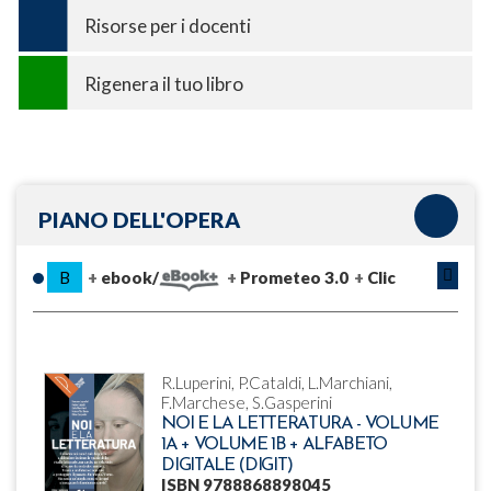
Risorse per i docenti
Rigenera il tuo libro
PIANO DELL'OPERA
B
ebook/
Prometeo 3.0
Clic
R.Luperini, P.Cataldi, L.Marchiani,
F.Marchese, S.Gasperini
NOI E LA LETTERATURA - VOLUME
1A + VOLUME 1B + ALFABETO
DIGITALE (DIGIT)
ISBN 9788868898045