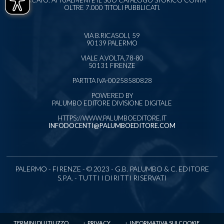
MERCATO. ATTUALMENTE IL SUO CATALOGO STORICO CONTA
OLTRE 7.000 TITOLI PUBBLICATI.
VIA B.RICASOLI, 59
90139 PALERMO
VIALE A.VOLTA,78-80
50131 FIRENZE
PARTITA IVA-00258580828
POWERED BY
PALUMBO EDITORE DIVISIONE DIGITALE
HTTPS://WWW.PALUMBOEDITORE.IT
INFODOCENTI@PALUMBOEDITORE.COM
PALERMO - FIRENZE - © 2023 - G.B. PALUMBO & C. EDITORE
S.P.A. - TUTTI I DIRITTI RISERVATI
TERMINI DI UTILIZZO
PRIVACY
INFORMATIVA SUI COOKIE