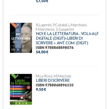
57,50 €
R.Luperini, P.Cataldi, L.Marchiani,
F.Marchese, S.Gasperini
NOI E LA LETTERATURA - VOL.1+ALF.
DIGITALE (DIGIT)+LIBERI DI
SCRIVERE + ANT. COM. (DIGIT)
ISBN 9788868898076
54,00 €
M.La Rosa, M.Mazzola
LIBERI DI SCRIVERE
ISBN 9788868896133
9,50 €