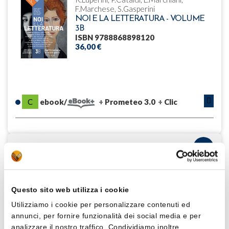
F.Marchese, S.Gasperini
NOI E LA LETTERATURA - VOLUME
3B
ISBN 9788868898120
36,00 €
C
ebook/
Prometeo 3.0
Clic
DESCRIZIONE
Il nostro noi non è solo l’appello a difendere insieme lo spazio
dello studio letterario, ma anche un orizzonte di senso da
Questo sito web utilizza i cookie
costruire insieme. Tende a un futuro e non solo a proteggere il
passato. Un’utopia? Forse. Ma senza un’utopia come si fa oggi a
Utilizziamo i cookie per personalizzare contenuti ed
insegnare letteratura a scuola?
annunci, per fornire funzionalità dei social media e per
Romano Luperini
analizzare il nostro traffico. Condividiamo inoltre