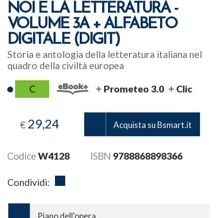
NOI E LA LETTERATURA -
VOLUME 3A + ALFABETO
DIGITALE (DIGIT)
Storia e antologia della letteratura italiana nel
quadro della civiltà europea
C
Prometeo 3.0
Clic
29,24
€
Acquista su Bsmart.it
Codice
W4128
ISBN
9788868898366
Condividi:
Piano dell'opera