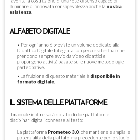
favorita la costruzione di una rete di senso capace di
illuminare di rinnovata consapevolezza anche la
nostra
esistenza
.
ALFABETO DIGITALE
• Per ogni anno è previsto un volume dedicato alla
Didattica Digitale Integrata con percorsi testuali che
prendono sempre avvio da video didattici e
propongono attività basate sulle nuove metodologie
partecipative.
• La fruizione di questo materiale è
disponibile in
formato digitale
.
IL SISTEMA DELLE PIATTAFORME
Il manuale inoltre sarà dotato di due piattaforme
disciplinari digitali connesse al testo:
La piattaforma
Prometeo 3.0
, che mantiene e amplia le
potenzialità della piattaforma precedente per lo studio