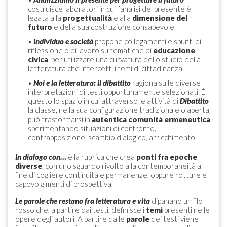
costruisce laboratori in cui l’analisi del presente è
legata alla
progettualità
e alla
dimensione del
futuro
e della sua costruzione consapevole.
•
Individuo e società
propone collegamenti e spunti di
riflessione o di lavoro su tematiche di
educazione
civica
, per utilizzare una curvatura dello studio della
letteratura che intercetti i temi di cittadinanza.
•
Noi e la letteratura: il dibattito
ragiona sulle diverse
interpretazioni di testi opportunamente selezionati. È
questo lo spazio in cui attraverso le attività di
Dibattito
la classe, nella sua configurazione tradizionale o aperta,
può trasformarsi in
autentica comunità ermeneutica
,
sperimentando situazioni di confronto,
contrapposizione, scambio dialogico, arricchimento.
In dialogo con…
è la rubrica che crea
ponti fra epoche
diverse
, con uno sguardo rivolto alla contemporaneità al
fine di cogliere continuità e permanenze, oppure rotture e
capovolgimenti di prospettiva.
Le parole che restano fra letteratura e vita
dipanano un filo
rosso che, a partire dai testi, definisce i
temi
presenti nelle
opere degli autori. A partire dalle
parole
dei testi viene