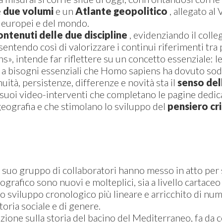
e
due volumi
e un
Atlante geopolitico
, allegato al
i europei e del mondo.
contenuti delle due discipline
, evidenziando il colle
entendo così di valorizzare i continui riferimenti tra
iens», intende far riflettere su un concetto essenziale: 
a a bisogni essenziali che Homo sapiens ha dovuto sodd
uità, persistenze, differenze e novità sta il
senso del
suoi video-interventi che completano le pagine dedica
i geografia e che stimolano lo sviluppo del
pensiero cri
 suo gruppo di collaboratori hanno messo in atto per 
ografico sono nuovi e molteplici, sia a livello cartaceo 
o sviluppo cronologico più lineare e arricchito di nume
 storia sociale e di genere.
izione sulla storia del bacino del Mediterraneo, fa da