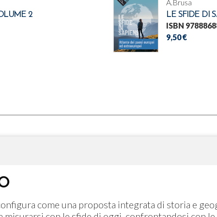
A.Brusa
VOLUME 2
LE SFIDE DI 
ISBN 9788868
9,50 €
CO
configura come una proposta integrata di storia e geog
 a misurarsi con le sfide di oggi, confrontandosi con le