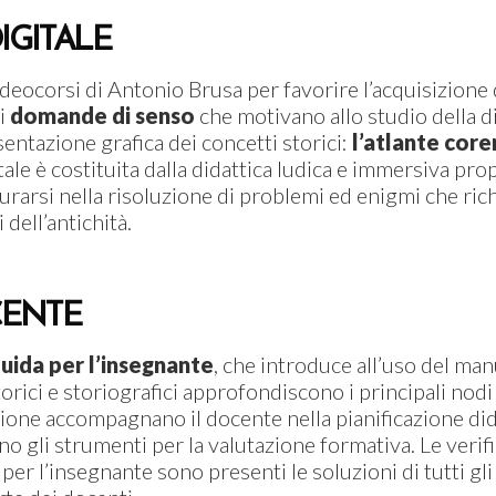
IGITALE
videocorsi di Antonio Brusa per favorire l’acquisizione
li
domande di senso
che motivano allo studio della d
entazione grafica dei concetti storici:
l’atlante cor
ale è costituita dalla didattica ludica e immersiva pro
urarsi nella risoluzione di problemi ed enigmi che r
dell’antichità.
CENTE
uida per l’insegnante
, che introduce all’uso del m
storici e storiografici approfondiscono i principali nodi 
one accompagnano il docente nella pianificazione didat
no gli strumenti per la valutazione formativa. Le verif
 l’insegnante sono presenti le soluzioni di tutti gli 