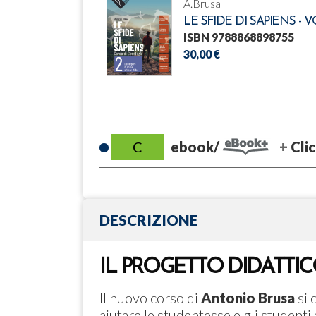
A.Brusa
LE SFIDE DI SAPIENS - 
ISBN 9788868898755
30,00 €
C
ebook/
Clic
DESCRIZIONE
IL PROGETTO DIDATTI
Il nuovo corso di
Antonio Brusa
si 
aiutare le studentesse e gli studenti