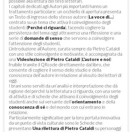
possibile alla lettura dei testi letterari.
I capitoli dedicati agli Autori più importanti hanno un
trattamento particolare: un occhiello di apertura presenta
un Testo di ingresso dello stesso autore (
La voce di…
)
centrato su un tema che attiva il coinvolgimento degli
studenti (
Perché ci riguarda
), facendo cogliere la
persistenza del tema oggi attraverso una riflessione e una
serie di
domande di senso
che servono a coinvolgere
l’attenzione degli studenti.
L’introduzione all’Autore, curata sempre da Pietro Cataldi
con uno stile coinvolgente e motivante, è accompagnata da
una
Videolezione di Pietro Cataldi
(
L’autore e noi
)
fruibile tramite il QRcode direttamente dal libro, che
consente di cogliere il senso dello studio e della
conoscenza dell’autore in relazione al vissuto dei lettori di
oggi.
I brani sono serviti da un’analisi e interpretazione che dà
ragione del perché la letteratura ci riguarda, con una serie
di attività e di schede che attivano il coinvolgimento degli
studenti anche sul versante dell’
orientamento
e della
conoscenza di sé
e del mondo con cui entrano in
relazione.
Particolarmente significative per la loro portata innovativa
da un punto di vista culturale sono le Schede che
presentano
Una rilettura di Pietro Cataldi
su personaggi