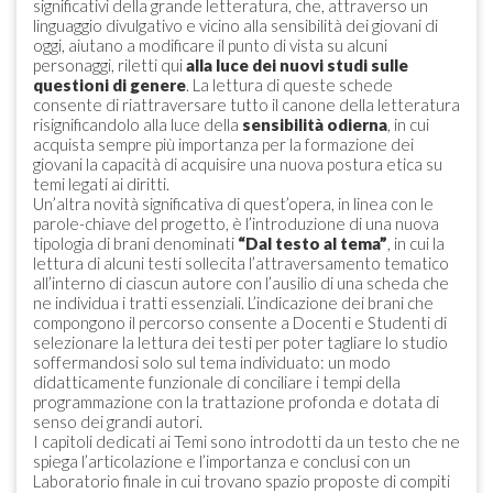
significativi della grande letteratura, che, attraverso un
linguaggio divulgativo e vicino alla sensibilità dei giovani di
oggi, aiutano a modificare il punto di vista su alcuni
personaggi, riletti qui
alla luce dei nuovi studi sulle
questioni di genere
. La lettura di queste schede
consente di riattraversare tutto il canone della letteratura
risignificandolo alla luce della
sensibilità odierna
, in cui
acquista sempre più importanza per la formazione dei
giovani la capacità di acquisire una nuova postura etica su
temi legati ai diritti.
Un’altra novità significativa di quest’opera, in linea con le
parole-chiave del progetto, è l’introduzione di una nuova
tipologia di brani denominati
“Dal testo al tema”
, in cui la
lettura di alcuni testi sollecita l’attraversamento tematico
all’interno di ciascun autore con l’ausilio di una scheda che
ne individua i tratti essenziali. L’indicazione dei brani che
compongono il percorso consente a Docenti e Studenti di
selezionare la lettura dei testi per poter tagliare lo studio
soffermandosi solo sul tema individuato: un modo
didatticamente funzionale di conciliare i tempi della
programmazione con la trattazione profonda e dotata di
senso dei grandi autori.
I capitoli dedicati ai Temi sono introdotti da un testo che ne
spiega l’articolazione e l’importanza e conclusi con un
Laboratorio finale in cui trovano spazio proposte di compiti