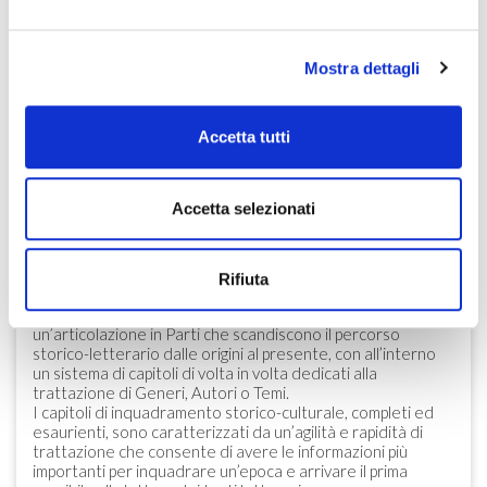
siamo necessariamente coinvolti come persone: senza
questo coinvolgimento, le opere letterarie diventano mute
e perdono ogni significato.
Mostra dettagli
La grande letteratura non vuole lettrici e lettori passivi, ma
chiede, soprattutto nella modernità, lettrici e lettori
coraggiosi e coinvolti. Il significato di un’opera sta in questo
incontro, e ragionare sui personaggi può essere un modo
Accetta tutti
particolarmente proficuo di produrre significato: un modo in
più per coinvolgerci nella lettura, per capire che la
letteratura ci riguarda.
Accetta selezionati
LA STRUTTURA, CARATTERISTICHE E
NOVITÀ
Rifiuta
Questa nuova opera di Pietro Cataldi presenta
un’articolazione in Parti che scandiscono il percorso
storico-letterario dalle origini al presente, con all’interno
un sistema di capitoli di volta in volta dedicati alla
trattazione di Generi, Autori o Temi.
I capitoli di inquadramento storico-culturale, completi ed
esaurienti, sono caratterizzati da un’agilità e rapidità di
trattazione che consente di avere le informazioni più
importanti per inquadrare un’epoca e arrivare il prima