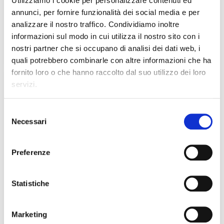
Utilizziamo i cookie per personalizzare contenuti ed
annunci, per fornire funzionalità dei social media e per
analizzare il nostro traffico. Condividiamo inoltre
informazioni sul modo in cui utilizza il nostro sito con i
C
ebook/
Prometeo 3.0
Clic
nostri partner che si occupano di analisi dei dati web, i
quali potrebbero combinarle con altre informazioni che ha
fornito loro o che hanno raccolto dal suo utilizzo dei loro
DESCRIZIONE
servizi.
Selezione
Necessari
del
IL PROGETTO CULTURALE E DIDATTICO
consenso
Lo sappiamo: la vita interiore è importante quanto quella
Preferenze
che si svolge al di fuori di noi, e della quale facciamo parte in
una rete di incontri e scambi sociali. Noi siamo le
emozioni
,
i
sentimenti
, i
pensieri
che si agitano al nostro interno, e
siamo i gesti che facciamo e le relazioni che intrecciamo al
Statistiche
di fuori di noi. In questo processo, anche la lettura ci può
aiutare a conoscere meglio noi stessi, sperimentando le
nostre reazioni di fronte alle sollecitazioni che dalla lettura
Marketing
ci provengono; proprio perché di fronte ai testi letterari