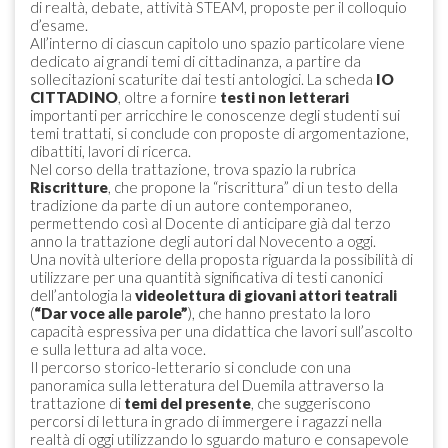
di realtà, debate, attività STEAM, proposte per il colloquio
d’esame.
All’interno di ciascun capitolo uno spazio particolare viene
dedicato ai grandi temi di cittadinanza, a partire da
sollecitazioni scaturite dai testi antologici. La scheda
IO
CITTADINO
, oltre a fornire
testi non letterari
importanti per arricchire le conoscenze degli studenti sui
temi trattati, si conclude con proposte di argomentazione,
dibattiti, lavori di ricerca.
Nel corso della trattazione, trova spazio la rubrica
Riscritture
, che propone la “riscrittura” di un testo della
tradizione da parte di un autore contemporaneo,
permettendo così al Docente di anticipare già dal terzo
anno la trattazione degli autori dal Novecento a oggi.
Una novità ulteriore della proposta riguarda la possibilità di
utilizzare per una quantità significativa di testi canonici
dell’antologia la
videolettura di giovani attori teatrali
(
“Dar voce alle parole”
), che hanno prestato la loro
capacità espressiva per una didattica che lavori sull’ascolto
e sulla lettura ad alta voce.
Il percorso storico-letterario si conclude con una
panoramica sulla letteratura del Duemila attraverso la
trattazione di
temi del presente
, che suggeriscono
percorsi di lettura in grado di immergere i ragazzi nella
realtà di oggi utilizzando lo sguardo maturo e consapevole