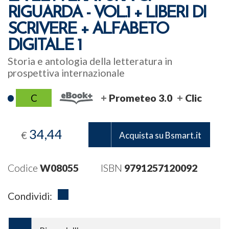
RIGUARDA - VOL.1 + LIBERI DI
SCRIVERE + ALFABETO
DIGITALE 1
Storia e antologia della letteratura in
prospettiva internazionale
C
Prometeo 3.0
Clic
34,44
€
Acquista su Bsmart.it
Codice
W08055
ISBN
9791257120092
Condividi: