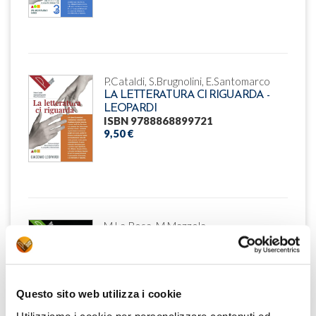
P.Cataldi, S.Brugnolini, E.Santomarco
LA LETTERATURA CI RIGUARDA -
LEOPARDI
ISBN 9788868899721
9,50 €
M.La Rosa, M.Mazzola
LIBERI DI SCRIVERE
ISBN 9788868896133
9,50 €
Questo sito web utilizza i cookie