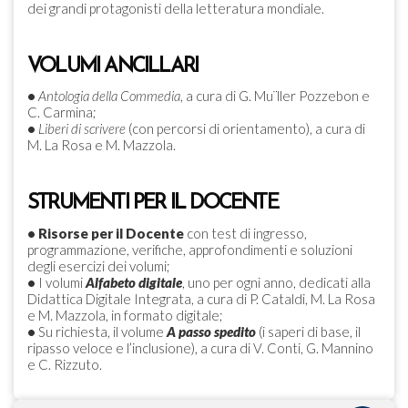
dei grandi protagonisti della letteratura mondiale.
VOLUMI ANCILLARI
•
Antologia della Commedia
, a cura di G. Mu¨ller Pozzebon e
C. Carmina;
•
Liberi di scrivere
(con percorsi di orientamento), a cura di
M. La Rosa e M. Mazzola.
STRUMENTI PER IL DOCENTE
•
Risorse per il Docente
con test di ingresso,
programmazione, verifiche, approfondimenti e soluzioni
degli esercizi dei volumi;
•
I volumi
Alfabeto digitale
, uno per ogni anno, dedicati alla
Didattica Digitale Integrata, a cura di P. Cataldi, M. La Rosa
e M. Mazzola, in formato digitale;
•
Su richiesta, il volume
A passo spedito
(i saperi di base, il
ripasso veloce e l’inclusione), a cura di V. Conti, G. Mannino
e C. Rizzuto.