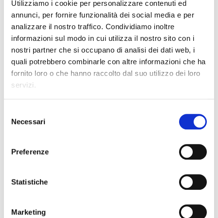
Utilizziamo i cookie per personalizzare contenuti ed
annunci, per fornire funzionalità dei social media e per
C
ebook/
Clic
Clic
analizzare il nostro traffico. Condividiamo inoltre
informazioni sul modo in cui utilizza il nostro sito con i
nostri partner che si occupano di analisi dei dati web, i
DESCRIZIONE
quali potrebbero combinarle con altre informazioni che ha
fornito loro o che hanno raccolto dal suo utilizzo dei loro
servizi.
PROGETTO CULTURALE E DIDATTICO
Selezione
Il titolo, tratto da un verso di W. Whitman, è
Necessari
evocativo e ricco di significati: nasce dall’idea che
del
ognuno di noi sia fatto di tante storie e da un
consenso
insieme di emozioni, contraddizioni, sogni, curiosità,
speranze. Anche il libro è un viaggio dentro le
Preferenze
moltitudini dei percorsi di lettura con testi che
mostrano realtà attraverso le quali i ragazzi e le
ragazze in età adolescenziale si possono
Statistiche
confrontare per capire chi sono e cosa vogliono
diventare.
L’opera fa parte del nuovo progetto “
UNICI
” e
presenta
un solo volume di base per il triennio
e
Marketing