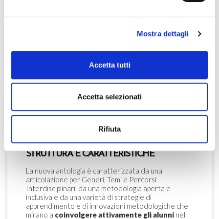
tre volumi ancillari che fanno parte di uno stesso
progetto didattico e consentono al Docente
un’autonomia di utilizzo. La novità del progetto è il
volume unico di base
che è realizzato non da una
Mostra dettagli
semplice riduzione o semplificazione dei contenuti
ma da una nuova proposta didattica, frutto di
riflessioni meditate, che consente lo svolgimento
appropriato e coerente del percorso formativo
Accetta tutti
proprio del ciclo di studi.
L’antologia presenta
una struttura metodologica
e didattica
in linea con l’evoluzione dei processi di
Accetta selezionati
insegnamento-apprendimento connessi ai
progressivi cambiamenti culturali sociali e tecnologici
della nostra società.
Rifiuta
STRUTTURA E CARATTERISTICHE
La nuova antologia è caratterizzata da una
articolazione per Generi, Temi e Percorsi
Interdisciplinari, da una metodologia aperta e
inclusiva e da una varietà di strategie di
apprendimento e di innovazioni metodologiche che
mirano a
coinvolgere attivamente gli alunni
nel