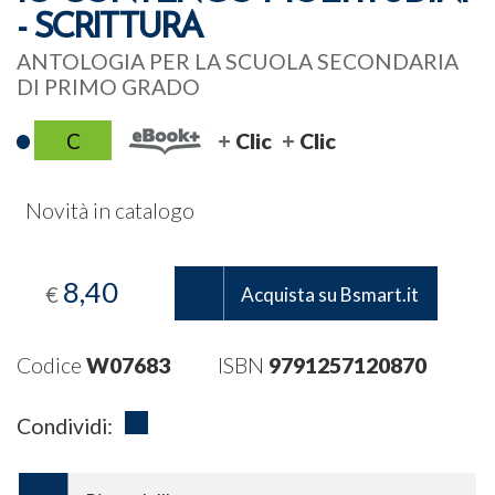
- SCRITTURA
ANTOLOGIA PER LA SCUOLA SECONDARIA
DI PRIMO GRADO
C
Clic
Clic
Novità in catalogo
8,40
€
Acquista su Bsmart.it
Codice
W07683
ISBN
9791257120870
Condividi: