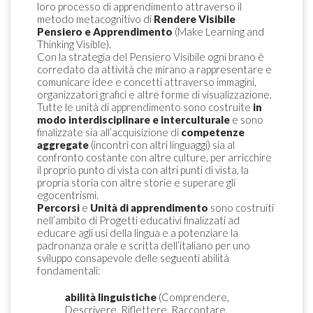
loro processo di apprendimento attraverso il
metodo metacognitivo di
Rendere Visibile
Pensiero e Apprendimento
(Make Learning and
Thinking Visible).
Con la strategia del Pensiero Visibile ogni brano è
corredato da attività che mirano a rappresentare e
comunicare idee e concetti attraverso immagini,
organizzatori grafici e altre forme di visualizzazione.
Tutte le unità di apprendimento sono costruite
in
modo interdisciplinare e interculturale
e sono
finalizzate sia all’acquisizione di
competenze
aggregate
(incontri con altri linguaggi) sia al
confronto costante con altre culture, per arricchire
il proprio punto di vista con altri punti di vista, la
propria storia con altre storie e superare gli
egocentrismi.
Percorsi
e
Unità di apprendimento
sono costruiti
nell’ambito di Progetti educativi finalizzati ad
educare agli usi della lingua e a potenziare la
padronanza orale e scritta dell’italiano per uno
sviluppo consapevole delle seguenti abilità
fondamentali:
abilità linguistiche
(Comprendere,
Descrivere, Riflettere, Raccontare,