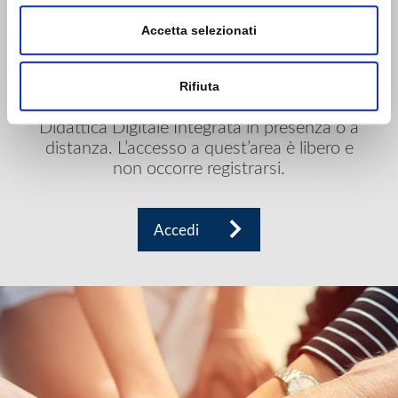
CONDIVIDI
INSIEME PER LA
Accetta selezionati
SCUOLA
Un’area di contenuti multimediali liberi
Rifiuta
offerti dalla Casa Editrice per favorire la
Didattica Digitale Integrata in presenza o a
distanza. L’accesso a quest’area è libero e
non occorre registrarsi.
Accedi