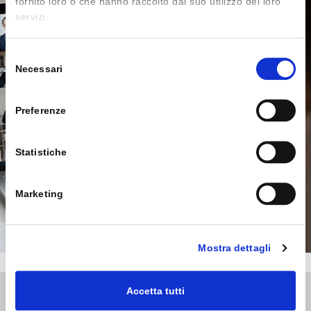
fornito loro o che hanno raccolto dal suo utilizzo dei loro
servizi.
Selezione
Necessari
del
consenso
Preferenze
Statistiche
Marketing
Mostra dettagli
Accetta tutti