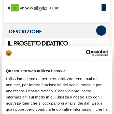
C
ebook/
Clic
DESCRIZIONE
IL PROGETTO DIDATTICO
La Riforma dei Licei del 2010, l’introduzione del nuovo
esame di Stato, la rapida evoluzione della didattica imposta
dall’urgenza di rispondere agli effetti della pandemia da
Covid-19 e, in tempi recenti, le Linee guida
dell’orientamento, hanno reso e rendono necessario un
Questo sito web utilizza i cookie
ripensamento complessivo delle modalità di insegnamento-
Utilizziamo i cookie per personalizzare contenuti ed
apprendimento della lingua e della cultura latine.
In linea con questi mutamenti,
Hereditas
propone,
annunci, per fornire funzionalità dei social media e per
attraverso una didattica incentrata sulla motivazione e
analizzare il nostro traffico. Condividiamo inoltre
l’induttività, un approccio rinnovato e motivante alla
informazioni sul modo in cui utilizza il nostro sito con i
letteratura latina e allo stesso tempo teso a metterne in
luce il valore fondante per la successiva tradizione italiana
nostri partner che si occupano di analisi dei dati web, i
ed europea.
quali potrebbero combinarle con altre informazioni che ha
Riconoscere nella civiltà e nella lingua di Roma un’eredità