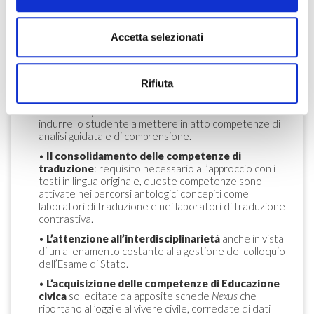
•
L’offerta antologica
: superiore a tutti i competitor
attualmente sul mercato, presenta testi in solo latino,
Accetta selezionati
solo italiano e, più frequentemente, con traduzione a
fronte, spesso seguiti o da un’analisi finalizzata a
comprensione, analisi e interpretazione o da attività di
riflessione critica (
Approfondire per interpretare
).
Rifiuta
•
L’operatività
: i brani
rubricati
come Interroghiamo il
testo e Dalle parole al testo
sono strutturati in modo da
indurre lo studente a mettere in atto competenze di
analisi guidata e di comprensione.
•
Il consolidamento delle competenze di
traduzione
: requisito necessario all’approccio con i
testi in lingua originale, queste competenze sono
attivate nei percorsi antologici concepiti come
laboratori di traduzione e nei laboratori di traduzione
contrastiva.
•
L’attenzione all’interdisciplinarietà
anche in vista
di un allenamento costante alla gestione del colloquio
dell’Esame di Stato.
•
L’acquisizione delle competenze di Educazione
civica
sollecitate da apposite schede
Nexus
che
riportano all’oggi e al vivere civile, corredate di dati