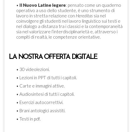
•
Il Nuovo Latine legere
: pensato come un quaderno
operativo a uso dello studente, è uno strumento di
lavoro in stretta relazione con
Hereditas
sia nel
coinvolgere gli studenti nel lavoro linguistico sui testi e
nel dialogo a distanza tra i classici e la contemporaneità
sia nel valorizzare l’interdisciplinarietà e, attraverso i
compiti di realtà, le competenze orientative.
LA NOSTRA OFFERTA DIGITALE
• 30 videolezioni.
• Lezioni in PPT di tutti i capitoli.
• Carte e immagini attive.
• Audiosintesi di tutti i capitoli.
• Esercizi autocorrettivi.
• Brani antologici assistiti.
• Testi in pdf.