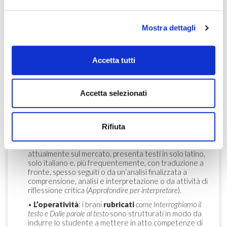
DIDATTICO
Mostra dettagli
•
Il raccordo tra il profilo e i percorsi antologici
:
quattro pagine-ponte in cui viene esaminato un
Testo
esemplare
e vengono proposte attività, individuali e di
gruppo, rubricate con il titolo
Dal testo al tema
.
Accetta tutti
Finalizzate a sollecitare il pensiero critico nel confronto
con l’oggi, queste attività lasciano al docente piena
flessibilità di utilizzo: in modalità classe capovolta come
Accetta selezionati
introduzione generale; diluite nel corso della
trattazione o, al contrario, usate come attività di
riepilogo o, ancora, per fare velocemente il punto su un
autore che, per ragioni di programmazione, non si ha
Rifiuta
tempo di trattare in modo dettagliato.
•
L’offerta antologica
: superiore a tutti i competitor
attualmente sul mercato, presenta testi in solo latino,
solo italiano e, più frequentemente, con traduzione a
fronte, spesso seguiti o da un’analisi finalizzata a
comprensione, analisi e interpretazione o da attività di
riflessione critica (
Approfondire per interpretare
).
•
L’operatività
: i brani
rubricati
come Interroghiamo il
testo e Dalle parole al testo
sono strutturati in modo da
indurre lo studente a mettere in atto competenze di