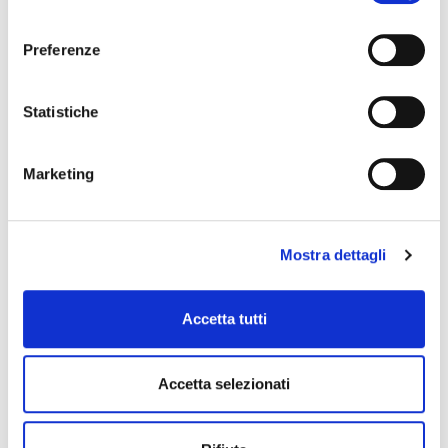
consenso
Preferenze
P.Cataldi, E.Angioloni, S.Panichi
Statistiche
LETTERATURAMONDO VOL.3
ISBN 9788868893620
35,00 €
Marketing
Mostra dettagli
P.Cataldi, E.Angioloni, S.Panichi
Accetta tutti
PERCORSI DI ALIMENTAZIONE,
OSPITALIÀ, ECONOMIA - VOL.3
ISBN 9788868893668
9,00 €
Accetta selezionati