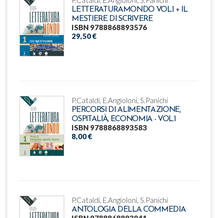
LETTERATURAMONDO VOL.1 + IL
MESTIERE DI SCRIVERE
ISBN 9788868893576
29,50 €
P.Cataldi, E.Angioloni, S.Panichi
PERCORSI DI ALIMENTAZIONE,
OSPITALIÀ, ECONOMIA - VOL.1
ISBN 9788868893583
8,00 €
P.Cataldi, E.Angioloni, S.Panichi
ANTOLOGIA DELLA COMMEDIA
ISBN 9788868893941