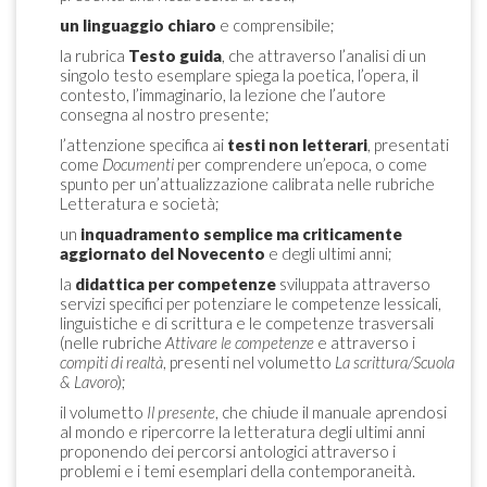
un linguaggio chiaro
e comprensibile;
la rubrica
Testo guida
, che attraverso l’analisi di un
singolo testo esemplare spiega la poetica, l’opera, il
contesto, l’immaginario, la lezione che l’autore
consegna al nostro presente;
l’attenzione specifica ai
testi non letterari
, presentati
come
Documenti
per comprendere un’epoca, o come
spunto per un’attualizzazione calibrata nelle rubriche
Letteratura e società;
un
inquadramento semplice ma criticamente
aggiornato del Novecento
e degli ultimi anni;
la
didattica per competenze
sviluppata attraverso
servizi specifici per potenziare le competenze lessicali,
linguistiche e di scrittura e le competenze trasversali
(nelle rubriche
Attivare le competenze
e attraverso i
compiti di realtà
, presenti nel volumetto
La scrittura/Scuola
& Lavoro
);
il volumetto
Il presente
, che chiude il manuale aprendosi
al mondo e ripercorre la letteratura degli ultimi anni
proponendo dei percorsi antologici attraverso i
problemi e i temi esemplari della contemporaneità.