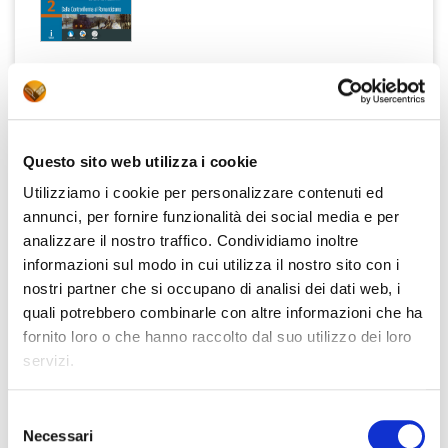
P.Cataldi, E.Angioloni, S.Panichi
PERCORSI DI ALIMENTAZIONE,
Questo sito web utilizza i cookie
OSPITALIÀ, ECONOMIA - VOL.2
ISBN 9788868893637
Utilizziamo i cookie per personalizzare contenuti ed
8,50 €
annunci, per fornire funzionalità dei social media e per
analizzare il nostro traffico. Condividiamo inoltre
informazioni sul modo in cui utilizza il nostro sito con i
nostri partner che si occupano di analisi dei dati web, i
quali potrebbero combinarle con altre informazioni che ha
P.Cataldi, E.Angioloni, S.Panichi
fornito loro o che hanno raccolto dal suo utilizzo dei loro
LETTERATURAMONDO VOL.3 +
servizi.
PERCORSI DI ALIMENTAZIONE,
OSPITALIÀ, ECONOMIA - VOL.3
ISBN 9788868893613
Selezione
37,00 €
Necessari
del