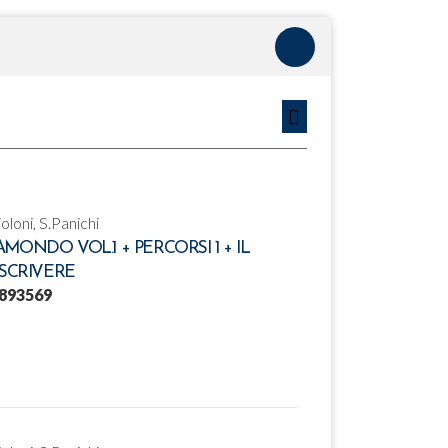
ioloni, S.Panichi
MONDO VOL.1 + PERCORSI 1 + IL
 SCRIVERE
893569