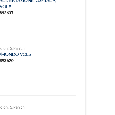
ALIMENTAZIONE, OSPITALIÀ,
VOL.2
893637
ioloni, S.Panichi
AMONDO VOL.3
893620
ioloni, S.Panichi