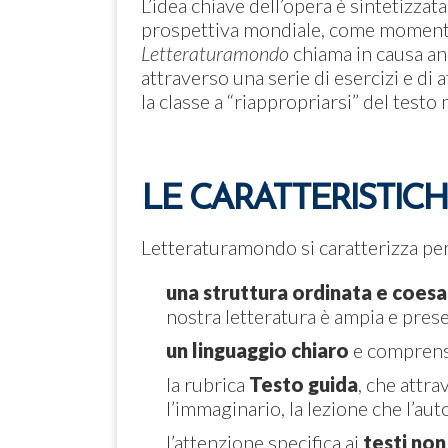
L’idea chiave dell’opera è sintetizzata
prospettiva mondiale, come momento 
Letteraturamondo
chiama in causa an
attraverso una serie di esercizi e di
la classe a “riappropriarsi” del test
LE CARATTERISTIC
Letteraturamondo si caratterizza per
una struttura ordinata e coesa
nostra letteratura è ampia e presen
un linguaggio chiaro
e comprensi
la rubrica
Testo guida
, che attra
l’immaginario, la lezione che l’au
l’attenzione specifica ai
testi non