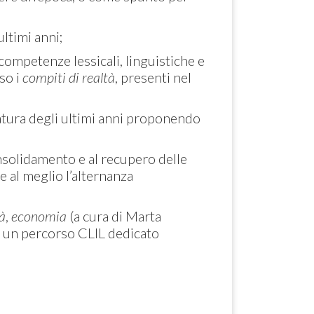
ultimi anni;
 competenze lessicali, linguistiche e
so i
compiti di realtà
, presenti nel
ratura degli ultimi anni proponendo
onsolidamento e al recupero delle
e al meglio l’alternanza
tà
,
economia
(a cura di Marta
à e un percorso CLIL dedicato