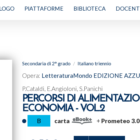
LOGO
PIATTAFORME
BIBLIOTECA
DOCENT
Secondaria di 2° grado
Italiano triennio
Opera:
LetteraturaMondo EDIZIONE AZZ
P.Cataldi, E.Angioloni, S.Panichi
PERCORSI DI ALIMENTAZION
ECONOMIA - VOL.2
B
carta
Prometeo 3.0