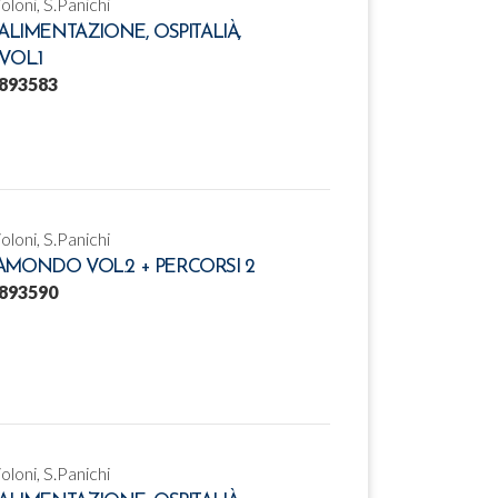
ioloni, S.Panichi
ALIMENTAZIONE, OSPITALIÀ,
VOL.1
893583
ioloni, S.Panichi
MONDO VOL.2 + PERCORSI 2
893590
ioloni, S.Panichi