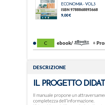
ECONOMIA - VOL.3
ISBN 9788868893668
9,00 €
C
ebook/
Pro
DESCRIZIONE
IL PROGETTO DIDA
Il manuale propone un attraversament
completezza dell’informazione.