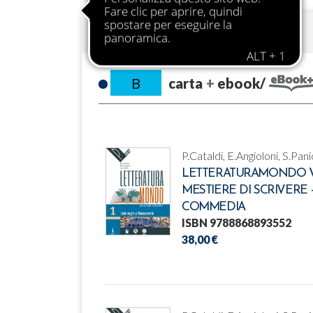
PIANO DELL'OPERA
B
carta
ebook/
P.Cataldi, E.Angioloni, S.Pani
LETTERATURAMONDO VOL.
MESTIERE DI SCRIVERE
COMMEDIA
ISBN 9788868893552
38,00 €