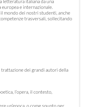
la letteratura italiana da una
 europea e internazionale.
il mondo dei nostri studenti, anche
e competenze trasversali, sollecitando
la trattazione dei grandi autori della
oetica, l’opera, il contesto,
re un’epoca, o come spunto per