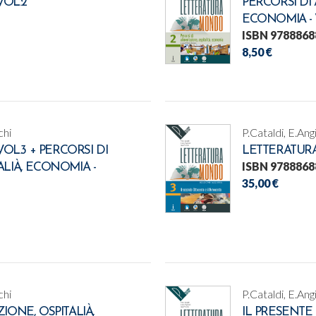
OL.2
PERCORSI DI 
ECONOMIA - 
ISBN 9788868
8,50 €
chi
P.Cataldi, E.Ang
L.3 + PERCORSI DI
LETTERATUR
ISBN 9788868
ALIÀ, ECONOMIA -
35,00 €
chi
P.Cataldi, E.Ang
IONE, OSPITALIÀ,
IL PRESENTE