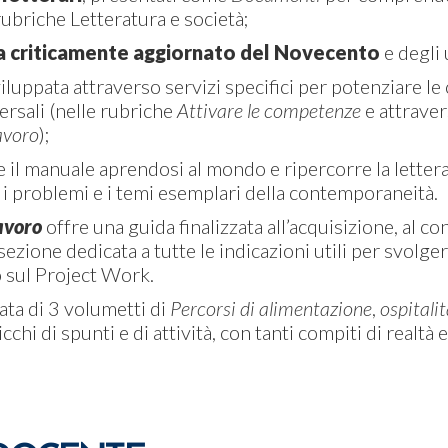
rubriche Letteratura e società;
 criticamente aggiornato del Novecento
e degli 
iluppata attraverso servizi specifici per potenziare le
ersali (nelle rubriche
Attivare le competenze
e attraver
avoro
);
e il manuale aprendosi al mondo e ripercorre la lette
 i problemi e i temi esemplari della contemporaneità.
avoro
offre una guida finalizzata all’acquisizione, al c
ezione dedicata a tutte le indicazioni utili per svolger
o sul Project Work.
tata di 3 volumetti di
Percorsi di alimentazione
,
ospitali
cchi di spunti e di attività, con tanti compiti di realt