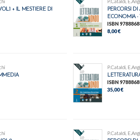
chi
P.Cataldi, E.Ang
.1 + IL MESTIERE DI
PERCORSI DI 
ECONOMIA - 
ISBN 9788868
8,00 €
chi
P.Cataldi, E.Ang
MMEDIA
LETTERATURA
ISBN 9788868
35,00 €
chi
P.Cataldi, E.Ang