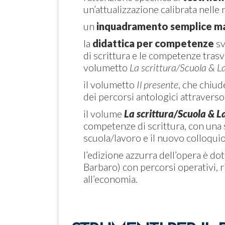
un’attualizzazione calibrata nelle 
un
inquadramento semplice ma
la
didattica per competenze
sv
di scrittura e le competenze trasv
volumetto
La scrittura/Scuola & L
il volumetto
Il presente
, che chiud
dei percorsi antologici attraverso
il volume
La scrittura/Scuola & L
competenze di scrittura, con una s
scuola/lavoro e il nuovo colloqui
l’edizione azzurra dell’opera è do
Barbaro) con percorsi operativi, ri
all’economia.