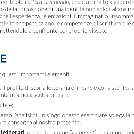
 nel titolo
Letteraturamondo
, che è un invito a vedere 
della formazione di una identità non solo italiana ma
che l’esperienza, le emozioni, l’immaginario, insomma 
 attività che potenziano le competenze di scrittura e l
o mettendolo a confronto col proprio vissuto.
HE
 questi importanti elementi:
: il profilo di storia letteraria è lineare e consistente; 
ta una ricca scelta di testi;
bile;
verso l’analisi di un singolo testo esemplare spiega la p
tore consegna al nostro presente;
 letterari
, presentati come
Documenti
per comprende