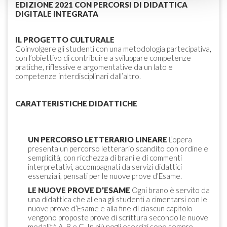
EDIZIONE 2021 CON PERCORSI DI DIDATTICA
DIGITALE INTEGRATA
IL PROGETTO CULTURALE
Coinvolgere gli studenti con una metodologia partecipativa,
con l’obiettivo di contribuire a sviluppare competenze
pratiche, riflessive e argomentative da un lato e
competenze interdisciplinari dall’altro.
CARATTERISTICHE DIDATTICHE
UN PERCORSO LETTERARIO LINEARE
L’opera
presenta un percorso letterario scandito con ordine e
semplicità, con ricchezza di brani e di commenti
interpretativi, accompagnati da servizi didattici
essenziali, pensati per le nuove prove d’Esame.
LE NUOVE PROVE D’ESAME
Ogni brano è servito da
una didattica che allena gli studenti a cimentarsi con le
nuove prove d’Esame e alla fine di ciascun capitolo
vengono proposte prove di scrittura secondo le nuove
modalità A, B e C. In più negli esercizi sono sempre