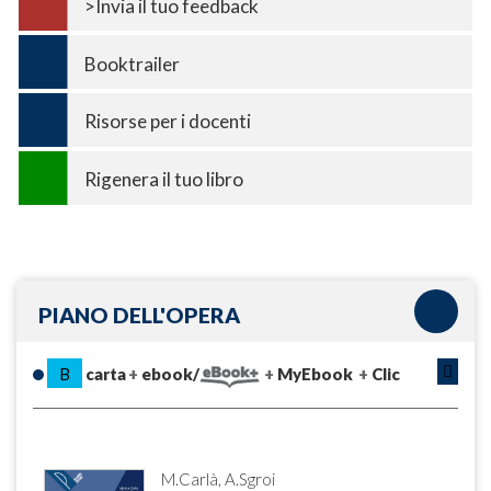
>Invia il tuo feedback
Booktrailer
Risorse per i docenti
Rigenera il tuo libro
PIANO DELL'OPERA
B
carta
ebook/
MyEbook
Clic
M.Carlà, A.Sgroi