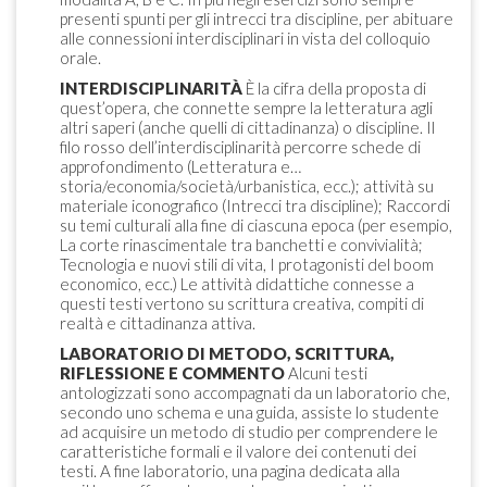
presenti spunti per gli intrecci tra discipline, per abituare
alle connessioni interdisciplinari in vista del colloquio
orale.
INTERDISCIPLINARITÀ
È la cifra della proposta di
quest’opera, che connette sempre la letteratura agli
altri saperi (anche quelli di cittadinanza) o discipline. Il
filo rosso dell’interdisciplinarità percorre schede di
approfondimento (Letteratura e…
storia/economia/società/urbanistica, ecc.); attività su
materiale iconografico (Intrecci tra discipline); Raccordi
su temi culturali alla fine di ciascuna epoca (per esempio,
La corte rinascimentale tra banchetti e convivialità;
Tecnologia e nuovi stili di vita, I protagonisti del boom
economico, ecc.) Le attività didattiche connesse a
questi testi vertono su scrittura creativa, compiti di
realtà e cittadinanza attiva.
LABORATORIO DI METODO, SCRITTURA,
RIFLESSIONE E COMMENTO
Alcuni testi
antologizzati sono accompagnati da un laboratorio che,
secondo uno schema e una guida, assiste lo studente
ad acquisire un metodo di studio per comprendere le
caratteristiche formali e il valore dei contenuti dei
testi. A fine laboratorio, una pagina dedicata alla