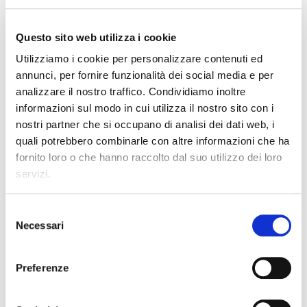
12,50 €
Questo sito web utilizza i cookie
Utilizziamo i cookie per personalizzare contenuti ed
annunci, per fornire funzionalità dei social media e per
analizzare il nostro traffico. Condividiamo inoltre
M.Carlà, A.Sgroi
LETTERATURA E INTRECCI - VOL.2
informazioni sul modo in cui utilizza il nostro sito con i
ISBN 9788868896300
nostri partner che si occupano di analisi dei dati web, i
43,00 €
quali potrebbero combinarle con altre informazioni che ha
fornito loro o che hanno raccolto dal suo utilizzo dei loro
servizi.
Selezione
Necessari
del
M.Carlà, A.Sgroi
consenso
LETTERATURA E INTRECCI - VOLL.3A
+ 3B
Preferenze
ISBN 9788868896317
50,00 €