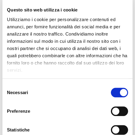
Questo sito web utilizza i cookie
Utilizziamo i cookie per personalizzare contenuti ed
annunci, per fornire funzionalità dei social media e per
M.Carlà, A.Sgroi
analizzare il nostro traffico. Condividiamo inoltre
LETTERATURA E INTRECCI - VOL.2
ISBN 9788868896300
informazioni sul modo in cui utilizza il nostro sito con i
43,00 €
nostri partner che si occupano di analisi dei dati web, i
quali potrebbero combinarle con altre informazioni che ha
fornito loro o che hanno raccolto dal suo utilizzo dei loro
servizi.
Selezione
M.Carlà, A.Sgroi
Necessari
del
LETTERATURA E INTRECCI - VOLL.3A
consenso
+ 3B
ISBN 9788868896317
Preferenze
50,00 €
Statistiche