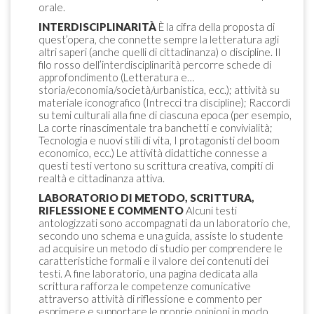
orale.
INTERDISCIPLINARITÀ
È la cifra della proposta di
quest’opera, che connette sempre la letteratura agli
altri saperi (anche quelli di cittadinanza) o discipline. Il
filo rosso dell’interdisciplinarità percorre schede di
approfondimento (Letteratura e…
storia/economia/società/urbanistica, ecc.); attività su
materiale iconografico (Intrecci tra discipline); Raccordi
su temi culturali alla fine di ciascuna epoca (per esempio,
La corte rinascimentale tra banchetti e convivialità;
Tecnologia e nuovi stili di vita, I protagonisti del boom
economico, ecc.) Le attività didattiche connesse a
questi testi vertono su scrittura creativa, compiti di
realtà e cittadinanza attiva.
LABORATORIO DI METODO, SCRITTURA,
RIFLESSIONE E COMMENTO
Alcuni testi
antologizzati sono accompagnati da un laboratorio che,
secondo uno schema e una guida, assiste lo studente
ad acquisire un metodo di studio per comprendere le
caratteristiche formali e il valore dei contenuti dei
testi. A fine laboratorio, una pagina dedicata alla
scrittura rafforza le competenze comunicative
attraverso attività di riflessione e commento per
esprimere e supportare le proprie opinioni in modo