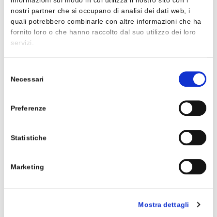
informazioni sul modo in cui utilizza il nostro sito con i
M.Carlà, A.Sgroi
nostri partner che si occupano di analisi dei dati web, i
LETTERATURA E INTRECCI - VOLL.3A
quali potrebbero combinarle con altre informazioni che ha
+ 3B
fornito loro o che hanno raccolto dal suo utilizzo dei loro
ISBN 9788868896317
50,00 €
servizi.
Selezione
Necessari
del
consenso
M.Carlà, A.Pinnavaia
Preferenze
PERCORSI DI DIDATTICA DIGITALE
INTEGRATA
Statistiche
Marketing
C
ebook/
MyEbook
Clic
Mostra dettagli