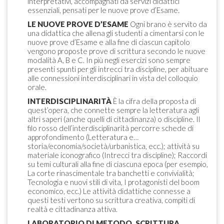
interpretativi, accompagnati da servizi didattici
essenziali, pensati per le nuove prove d’Esame.
LE NUOVE PROVE D’ESAME
Ogni brano è servito da
una didattica che allena gli studenti a cimentarsi con le
nuove prove d’Esame e alla fine di ciascun capitolo
vengono proposte prove di scrittura secondo le nuove
modalità A, B e C. In più negli esercizi sono sempre
presenti spunti per gli intrecci tra discipline, per abituare
alle connessioni interdisciplinari in vista del colloquio
orale.
INTERDISCIPLINARITÀ
È la cifra della proposta di
quest’opera, che connette sempre la letteratura agli
altri saperi (anche quelli di cittadinanza) o discipline. Il
filo rosso dell’interdisciplinarità percorre schede di
approfondimento (Letteratura e…
storia/economia/società/urbanistica, ecc.); attività su
materiale iconografico (Intrecci tra discipline); Raccordi
su temi culturali alla fine di ciascuna epoca (per esempio,
La corte rinascimentale tra banchetti e convivialità;
Tecnologia e nuovi stili di vita, I protagonisti del boom
economico, ecc.) Le attività didattiche connesse a
questi testi vertono su scrittura creativa, compiti di
realtà e cittadinanza attiva.
LABORATORIO DI METODO, SCRITTURA,