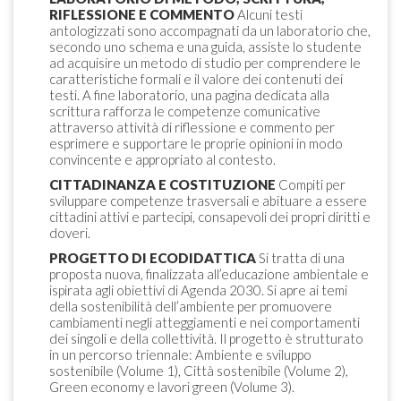
RIFLESSIONE E COMMENTO
Alcuni testi
antologizzati sono accompagnati da un laboratorio che,
secondo uno schema e una guida, assiste lo studente
ad acquisire un metodo di studio per comprendere le
caratteristiche formali e il valore dei contenuti dei
testi. A fine laboratorio, una pagina dedicata alla
scrittura rafforza le competenze comunicative
attraverso attività di riflessione e commento per
esprimere e supportare le proprie opinioni in modo
convincente e appropriato al contesto.
CITTADINANZA E COSTITUZIONE
Compiti per
sviluppare competenze trasversali e abituare a essere
cittadini attivi e partecipi, consapevoli dei propri diritti e
doveri.
PROGETTO DI ECODIDATTICA
Si tratta di una
proposta nuova, finalizzata all’educazione ambientale e
ispirata agli obiettivi di Agenda 2030. Si apre ai temi
della sostenibilità dell’ambiente per promuovere
cambiamenti negli atteggiamenti e nei comportamenti
dei singoli e della collettività. Il progetto è strutturato
in un percorso triennale: Ambiente e sviluppo
sostenibile (Volume 1), Città sostenibile (Volume 2),
Green economy e lavori green (Volume 3).