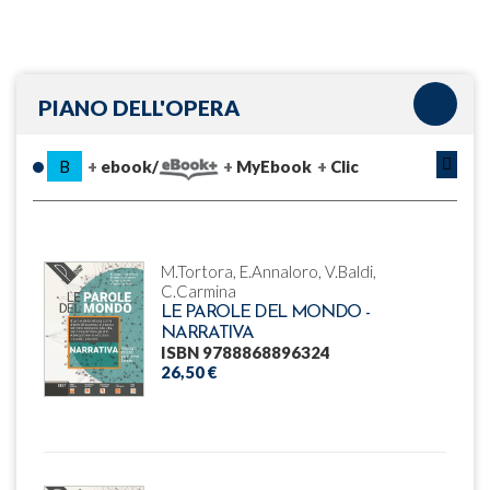
PIANO DELL'OPERA
B
ebook/
MyEbook
Clic
M.Tortora, E.Annaloro, V.Baldi,
C.Carmina
LE PAROLE DEL MONDO -
NARRATIVA
ISBN 9788868896324
26,50 €