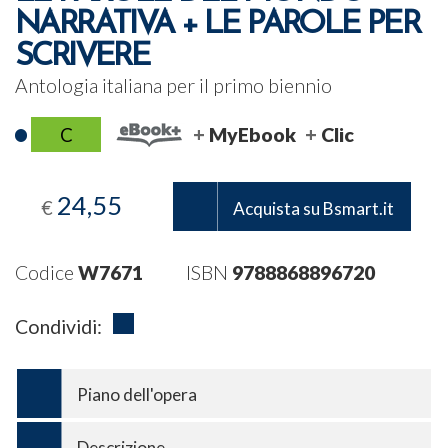
NARRATIVA + LE PAROLE PER
SCRIVERE
Antologia italiana per il primo biennio
C
MyEbook
Clic
24,55
€
Acquista su Bsmart.it
Codice
W7671
ISBN
9788868896720
Condividi:
Piano dell'opera
Descrizione