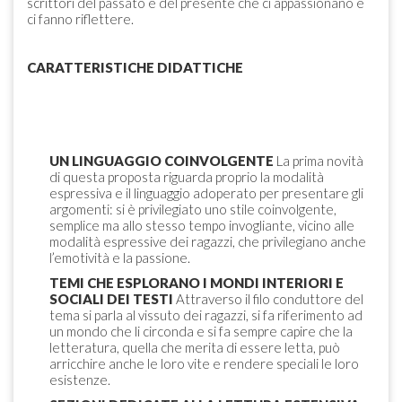
scrittori del passato e del presente che ci appassionano e
ci fanno riflettere.
CARATTERISTICHE DIDATTICHE
UN LINGUAGGIO COINVOLGENTE
La prima novità
di questa proposta riguarda proprio la modalità
espressiva e il linguaggio adoperato per presentare gli
argomenti: si è privilegiato uno stile coinvolgente,
semplice ma allo stesso tempo invogliante, vicino alle
modalità espressive dei ragazzi, che privilegiano anche
l’emotività e la passione.
TEMI CHE ESPLORANO I MONDI INTERIORI E
SOCIALI DEI TESTI
Attraverso il filo conduttore del
tema si parla al vissuto dei ragazzi, si fa riferimento ad
un mondo che li circonda e si fa sempre capire che la
letteratura, quella che merita di essere letta, può
arricchire anche le loro vite e rendere speciali le loro
esistenze.