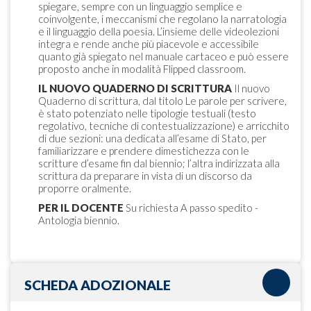
spiegare, sempre con un linguaggio semplice e
coinvolgente, i meccanismi che regolano la narratologia
e il linguaggio della poesia. L’insieme delle videolezioni
integra e rende anche più piacevole e accessibile
quanto già spiegato nel manuale cartaceo e può essere
proposto anche in modalità Flipped classroom.
IL NUOVO QUADERNO DI SCRITTURA
Il nuovo
Quaderno di scrittura, dal titolo Le parole per scrivere,
è stato potenziato nelle tipologie testuali (testo
regolativo, tecniche di contestualizzazione) e arricchito
di due sezioni: una dedicata all’esame di Stato, per
familiarizzare e prendere dimestichezza con le
scritture d’esame fin dal biennio; l’altra indirizzata alla
scrittura da preparare in vista di un discorso da
proporre oralmente.
PER IL DOCENTE
Su richiesta A passo spedito -
Antologia biennio.
SCHEDA ADOZIONALE