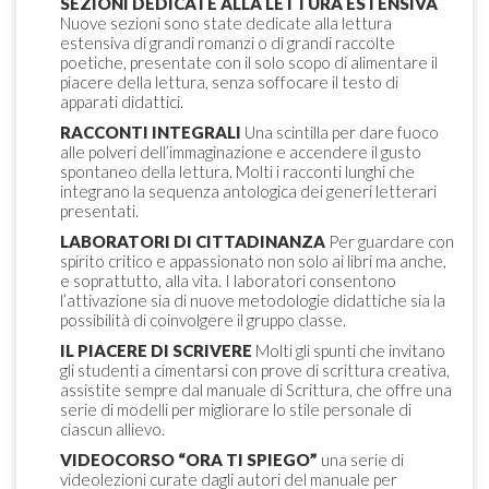
SEZIONI DEDICATE ALLA LETTURA ESTENSIVA
Nuove sezioni sono state dedicate alla lettura
estensiva di grandi romanzi o di grandi raccolte
poetiche, presentate con il solo scopo di alimentare il
piacere della lettura, senza soffocare il testo di
apparati didattici.
RACCONTI INTEGRALI
Una scintilla per dare fuoco
alle polveri dell’immaginazione e accendere il gusto
spontaneo della lettura. Molti i racconti lunghi che
integrano la sequenza antologica dei generi letterari
presentati.
LABORATORI DI CITTADINANZA
Per guardare con
spirito critico e appassionato non solo ai libri ma anche,
e soprattutto, alla vita. I laboratori consentono
l’attivazione sia di nuove metodologie didattiche sia la
possibilità di coinvolgere il gruppo classe.
IL PIACERE DI SCRIVERE
Molti gli spunti che invitano
gli studenti a cimentarsi con prove di scrittura creativa,
assistite sempre dal manuale di Scrittura, che offre una
serie di modelli per migliorare lo stile personale di
ciascun allievo.
VIDEOCORSO “ORA TI SPIEGO”
una serie di
videolezioni curate dagli autori del manuale per