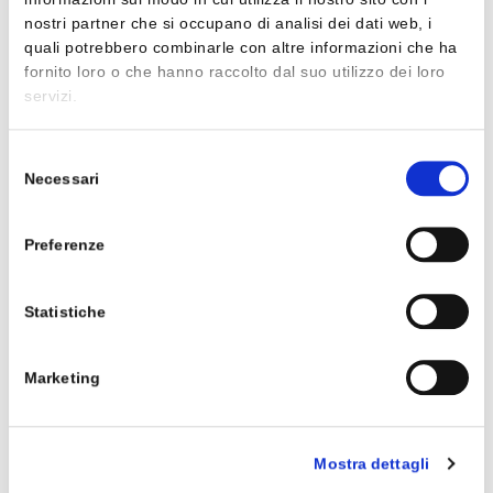
LETTERATURA DELLE ORIGINI
ISBN 9788868896386
nostri partner che si occupano di analisi dei dati web, i
9,00 €
quali potrebbero combinarle con altre informazioni che ha
fornito loro o che hanno raccolto dal suo utilizzo dei loro
servizi.
Selezione
M.Tortora, E.Annaloro, V.Baldi,
Necessari
C.Carmina
del
LE PAROLE DEL MONDO - POESIA E
consenso
TEATRO + LA LETTERATURA DELLE
Preferenze
ORIGINI
ISBN 9788868896393
28,00 €
Statistiche
Marketing
M.La Rosa, M.Mazzola
LE PAROLE PER SCRIVERE
ISBN 9788868896782
11,00 €
Mostra dettagli