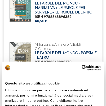
LE PAROLE DEL MONDO -
NARRATIVA + LE PAROLE PER
SCRIVERE + LE PAROLE DEL MITO
ISBN 9788868896362
40,50 €
M.Tortora, E.Annaloro, V.Baldi,
C.Carmina
LE PAROLE DEL MONDO - POESIA E
TEATRO
ISBN 9788868896379
24,00 €
Questo sito web utilizza i cookie
Utilizziamo i cookie per personalizzare contenuti ed
M.Tortora, E.Annaloro, V.Baldi,
annunci, per fornire funzionalità dei social media e per
C.Carmina
analizzare il nostro traffico. Condividiamo inoltre
LE PAROLE DEL MONDO - LA
informazioni sul modo in cui utilizza il nostro sito con i