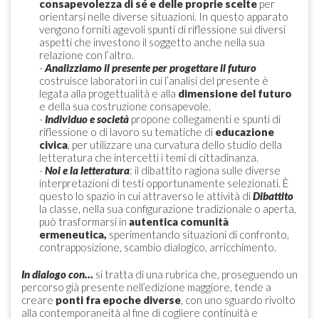
consapevolezza di sé e delle proprie scelte
per
orientarsi nelle diverse situazioni. In questo apparato
vengono forniti agevoli spunti di riflessione sui diversi
aspetti che investono il soggetto anche nella sua
relazione con l’altro.
-
Analizziamo il presente per progettare il futuro
costruisce laboratori in cui l’analisi del presente è
legata alla progettualità e alla
dimensione del futuro
e della sua costruzione consapevole.
-
Individuo e società
propone collegamenti e spunti di
riflessione o di lavoro su tematiche di
educazione
civica
, per utilizzare una curvatura dello studio della
letteratura che intercetti i temi di cittadinanza.
-
Noi e la letteratura
: il dibattito ragiona sulle diverse
interpretazioni di testi opportunamente selezionati. È
questo lo spazio in cui attraverso le attività di
Dibattito
la classe, nella sua configurazione tradizionale o aperta,
può trasformarsi in
autentica comunità
ermeneutica,
sperimentando situazioni di confronto,
contrapposizione, scambio dialogico, arricchimento.
In dialogo con…
si tratta di una rubrica che, proseguendo un
percorso già presente nell’edizione maggiore, tende a
creare
ponti fra epoche diverse
, con uno sguardo rivolto
alla contemporaneità al fine di cogliere continuità e