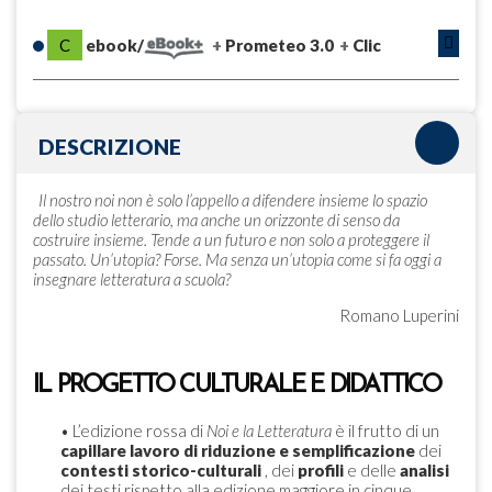
C
ebook/
Prometeo 3.0
Clic
DESCRIZIONE
Il nostro noi non è solo l’appello a difendere insieme lo spazio
dello studio letterario, ma anche un orizzonte di senso da
costruire insieme. Tende a un futuro e non solo a proteggere il
passato. Un’utopia? Forse. Ma senza un’utopia come si fa oggi a
insegnare letteratura a scuola?
Romano Luperini
IL PROGETTO CULTURALE E DIDATTICO
• L’edizione rossa di
Noi e la Letteratura
è il frutto di un
capillare lavoro di riduzione e semplificazione
dei
contesti storico-culturali
, dei
profili
e delle
analisi
dei testi rispetto alla edizione maggiore in cinque