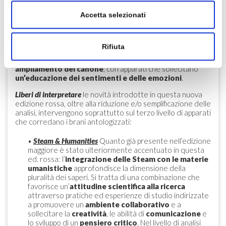
più ristretti
tempi della didattica
Accetta selezionati
Il rapporto fra i sessi
è il titolo ricorrente dei paragrafi di
storia letteraria nei quali si ragiona in entrambe le edizioni,
sulla rappresentazione delle donne sia nei testi letterari
Rifiuta
sia nella sfera sociale in relazione soprattutto
all’immaginario. Questa prospettiva ha favorito un
ampliamento del canone
, con apparati che sollecitano
un’educazione dei sentimenti e delle emozioni
.
Liberi di interpretare
le novità introdotte in questa nuova
edizione rossa, oltre alla riduzione e/o semplificazione delle
analisi, intervengono soprattutto sul terzo livello di apparati
che corredano i brani antologizzati:
•
Steam & Humanities
Quanto già presente nell’edizione
maggiore è stato ulteriormente accentuato in questa
ed. rossa: l’
integrazione delle Steam con le materie
umanistiche
approfondisce la dimensione della
pluralità dei saperi. Si tratta di una combinazione che
favorisce un’
attitudine scientifica alla ricerca
attraverso pratiche ed esperienze di studio indirizzate
a promuovere un
ambiente collaborativo
e a
sollecitare la
creatività
, le abilità di
comunicazione
e
lo sviluppo di un
pensiero critico
. Nel livello di analisi