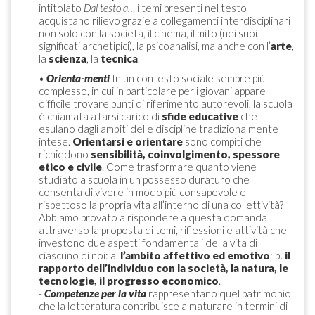
intitolato
Dal testo a…
i temi presenti nel testo
acquistano rilievo grazie a collegamenti interdisciplinari
non solo con la società, il cinema, il mito (nei suoi
significati archetipici), la psicoanalisi, ma anche con l’
arte
,
la
scienza
, la
tecnica
.
•
Orienta-menti
In un contesto sociale sempre più
complesso, in cui in particolare per i giovani appare
difficile trovare punti di riferimento autorevoli, la scuola
è chiamata a farsi carico di
sfide educative
che
esulano dagli ambiti delle discipline tradizionalmente
intese.
Orientarsi e orientare
sono compiti che
richiedono
sensibilità, coinvolgimento, spessore
etico e civile
. Come trasformare quanto viene
studiato a scuola in un possesso duraturo che
consenta di vivere in modo più consapevole e
rispettoso la propria vita all’interno di una collettività?
Abbiamo provato a rispondere a questa domanda
attraverso la proposta di temi, riflessioni e attività che
investono due aspetti fondamentali della vita di
ciascuno di noi: a.
l’ambito affettivo ed emotivo
; b.
il
rapporto dell’individuo con la società, la natura, le
tecnologie, il progresso economico
.
-
Competenze per la vita
rappresentano quel patrimonio
che la letteratura contribuisce a maturare in termini di