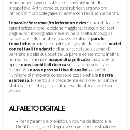
permanenze, oppure rotture e capovolgimenti di
prospettiva. Attraverso questa rubrica vengono ora
introdotti molti collegamenti anche con testi non letterari.
Le parole che restano fra letteratura e vita
è una rubrica che
caratterizza anche l’edizione maggiore: in alcuni dei testi
degli autori monografici presenti nella scelta antologica,
sono state selezionate e analizzate alcune
parole
tematiche
, grazie alle quali è più agevole delineare i
nuclei
concettuali fondanti
dell’autore, del suo sistema di
pensiero e della sua poetica. Le parole consentono inoltre
non solo di tracciare
mappe di significato
, ma anche di
aprire
nuovi ambiti di ricerca
suscitando curiosità e
favorendo
nuove prospettive di analisi
, capaci di
illuminare di rinnovata consapevolezza anche la
nostra
esistenza
. Rispetto alla precedente edizione la rubrica è
stata semplificata, graficizzata, resa didatticamente più
veloce.
ALFABETO DIGITALE
• Per ogni anno è previsto un volume dedicato alla
Didattica Digitale Integrata con percorsi testuali che