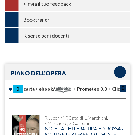
>Invia il tuo feedback
Booktrailer
Risorse per i docenti
PIANO DELL'OPERA
B
carta
ebook/
Prometeo 3.0
Clic
R.Luperini, P.Cataldi, L.Marchiani,
F.Marchese, S.Gasperini
NOI E LA LETTERATURA ED. ROSSA -