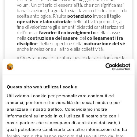
volumi. Un criterio di essenzialità, che non significa mai
banalizzazione, ha guidato sia il lavoro di riduzione sia la
scelta antologica. Risulta
potenziato
invece il taglio
operativo e laboratoriale
delle attività proposte, al
fine di valorizzare gli elementi didattici caratterizzanti
dell’opera:
favorire il coinvolgimento
della classe
nella
costruzione del sapere
, dei
collegamenti fra
discipline
, della scoperta e della
maturazione del sé
anche in relazione all’altro e alla collettività.
• Questa nuova letteratura nasce da radici lontane: la
convinzione che ogni lavoro interpretativo sui testi
compiuto all’interno di una comunità di lettori
costituisce una fondamentale
palestra di democrazia
.
• L’obiettivo dell’opera è quello di recuperare il valore
Questo sito web utilizza i cookie
formativo dell’impianto culturale del progetto di
Luperini, rendendo praticabile nella scuola di oggi sia il
Utilizziamo i cookie per personalizzare contenuti ed
confronto delle interpretazioni
, sia il
taglio
annunci, per fornire funzionalità dei social media e per
tematico e interdisciplinare
e il
rapporto passato/
analizzare il nostro traffico. Condividiamo inoltre
presente/futuro
.
informazioni sul modo in cui utilizza il nostro sito con i
• L’elaborazione dell’impianto didattico si basa sul
nostri partner che si occupano di analisi dei dati web, i
principio di una
costruzione condivisa del sapere
che
renda più duttile e praticabile lo studio della
quali potrebbero combinarle con altre informazioni che ha
letteratura. Ogni testo è infatti corredato di attività e
fornito loro o che hanno raccolto dal suo utilizzo dei loro