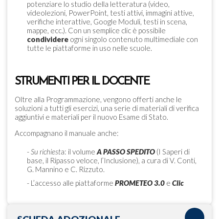
potenziare lo studio della letteratura (video,
videolezioni, PowerPoint, testi attivi, immagini attive,
verifiche interattive, Google Moduli, testi in scena,
mappe, ecc.). Con un semplice clic è possibile
condividere
ogni singolo contenuto multimediale con
tutte le piattaforme in uso nelle scuole.
STRUMENTI PER IL DOCENTE
Oltre alla Programmazione, vengono offerti anche le
soluzioni a tutti gli esercizi, una serie di materiali di verifica
aggiuntivi e materiali per il nuovo Esame di Stato.
Accompagnano il manuale anche:
-
Su richiest
a: il volume
A PASSO SPEDITO
(I Saperi di
base, il Ripasso veloce, l’Inclusione), a cura di V. Conti,
G. Mannino e C. Rizzuto.
- L’accesso alle piattaforme
PROMETEO 3.0
e
Clic