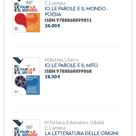
C.Carmina
IO, LE PAROLE E IL MONDO -
POESIA
ISBN 9788868899851
24,00 €
M.Bettini, L.Ferro
IO, LE PAROLE E IL MITO
ISBN 9788868899868
18,30 €
M.Tortora, E.Annaloro, V.Baldi,
C.Carmina
LA LETTERATURA DELLE ORIGINI