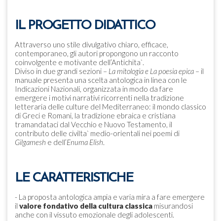
IL PROGETTO DIDATTICO
Attraverso uno stile divulgativo chiaro, efficace,
contemporaneo, gli autori propongono un racconto
coinvolgente e motivante dell’Antichita`.
Diviso in due grandi sezioni –
La mitologia e La poesia epica
– il
manuale presenta una scelta antologica in linea con le
Indicazioni Nazionali, organizzata in modo da fare
emergere i motivi narrativi ricorrenti nella tradizione
letteraria delle culture del Mediterraneo: il mondo classico
di Greci e Romani, la tradizione ebraica e cristiana
tramandataci dal Vecchio e Nuovo Testamento, il
contributo delle civilta` medio-orientali nei poemi di
Gilgamesh
e dell’
Enuma Elish
.
LE CARATTERISTICHE
- La proposta antologica ampia e varia mira a fare emergere
il
valore fondativo della cultura classica
misurandosi
anche con il vissuto emozionale degli adolescenti.