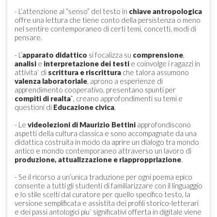
- L’attenzione al “senso” del testo in
chiave antropologica
offre una lettura che tiene conto della persistenza o meno
nel sentire contemporaneo di certi temi, concetti, modi di
pensare.
- L’
apparato didattico
si focalizza su
comprensione
,
analisi
e
interpretazione dei testi
e coinvolge i ragazzi in
attivita` di
scrittura e riscrittura
che talora assumono
valenza laboratoriale
, aprono a esperienze di
apprendimento cooperativo, presentano spunti per
compiti di realta`
, creano approfondimenti su temi e
questioni di
Educazione civica
.
- Le
videolezioni di Maurizio Bettini
approfondiscono
aspetti della cultura classica e sono accompagnate da una
didattica costruita in modo da aprire un dialogo tra mondo
antico e mondo contemporaneo attraverso un lavoro di
produzione, attualizzazione e riapproppriazione
.
- Se il ricorso a un’unica traduzione per ogni poema epico
consente a tutti gli studenti di familiarizzare con il linguaggio
e lo stile scelti dal curatore per quello specifico testo, la
versione semplificata e assistita dei profili storico-letterari
e dei passi antologici piu` significativi offerta in digitale viene