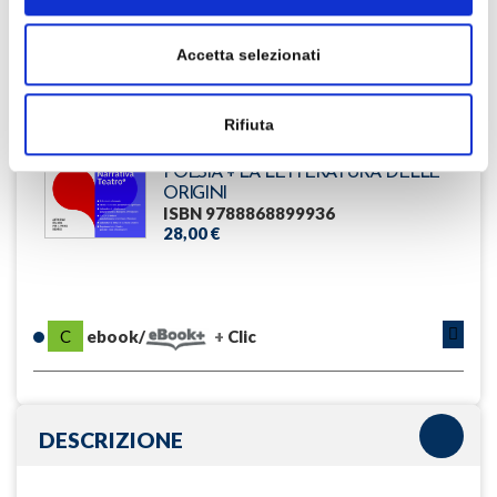
40,50 €
Accetta selezionati
M.Tortora, E.Annaloro, V.Baldi,
Rifiuta
C.Carmina
IO, LE PAROLE E IL MONDO -
POESIA + LA LETTERATURA DELLE
ORIGINI
ISBN 9788868899936
28,00 €
C
ebook/
Clic
DESCRIZIONE