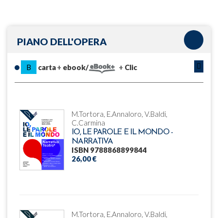
PIANO DELL'OPERA
B
carta
ebook/
Clic
M.Tortora, E.Annaloro, V.Baldi,
C.Carmina
IO, LE PAROLE E IL MONDO -
NARRATIVA
ISBN 9788868899844
26,00 €
M.Tortora, E.Annaloro, V.Baldi,