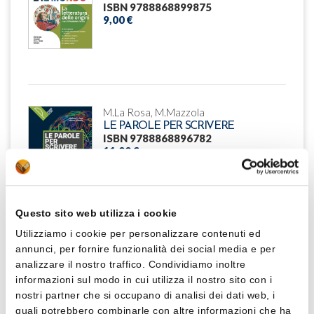
ISBN 9788868899875
9,00 €
M.La Rosa, M.Mazzola
LE PAROLE PER SCRIVERE
ISBN 9788868896782
11,00 €
Questo sito web utilizza i cookie
Utilizziamo i cookie per personalizzare contenuti ed
annunci, per fornire funzionalità dei social media e per
M.Tortora, E.Annaloro, V.Baldi,
analizzare il nostro traffico. Condividiamo inoltre
C.Carmina
informazioni sul modo in cui utilizza il nostro sito con i
IO, LE PAROLE E IL MONDO -
nostri partner che si occupano di analisi dei dati web, i
NARRATIVA + LE PAROLE PER
quali potrebbero combinarle con altre informazioni che ha
SCRIVERE