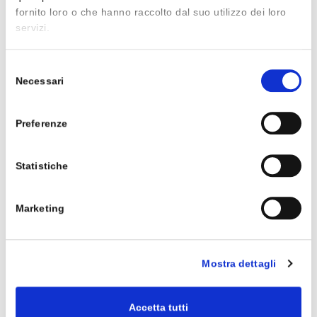
ISBN 9788868899905
fornito loro o che hanno raccolto dal suo utilizzo dei loro
32,50 €
servizi.
Selezione
Necessari
del
M.Bettini, L.Ferro
consenso
IO, LE PAROLE E IL MONDO -
NARRATIVA + IO, LE PAROLE E IL
Preferenze
MITO
ISBN 9788868899912
36,50 €
Statistiche
Marketing
M.Tortora, E.Annaloro, V.Baldi,
C.Carmina
Mostra dettagli
IO, LE PAROLE E IL MONDO -
NARRATIVA + LE PAROLE PER
SCRIVERE + IO, LE PAROLE E IL MITO
ISBN 9788868899929
Accetta tutti