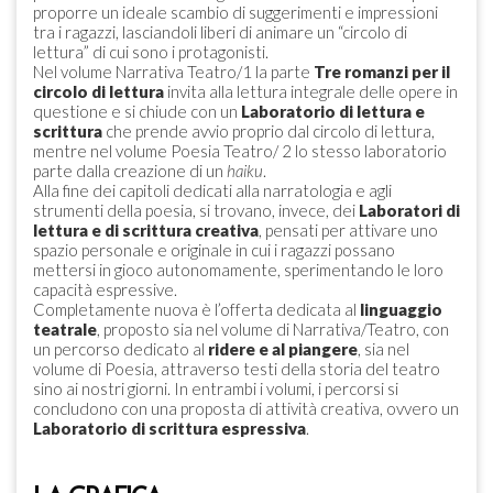
proporre un ideale scambio di suggerimenti e impressioni
tra i ragazzi, lasciandoli liberi di animare un “circolo di
lettura” di cui sono i protagonisti.
Nel volume Narrativa Teatro/1 la parte
Tre romanzi per il
circolo di lettura
invita alla lettura integrale delle opere in
questione e si chiude con un
Laboratorio di lettura e
scrittura
che prende avvio proprio dal circolo di lettura,
mentre nel volume Poesia Teatro/ 2 lo stesso laboratorio
parte dalla creazione di un
haiku
.
Alla fine dei capitoli dedicati alla narratologia e agli
strumenti della poesia, si trovano, invece, dei
Laboratori di
lettura e di scrittura creativa
, pensati per attivare uno
spazio personale e originale in cui i ragazzi possano
mettersi in gioco autonomamente, sperimentando le loro
capacità espressive.
Completamente nuova è l’offerta dedicata al
linguaggio
teatrale
, proposto sia nel volume di Narrativa/Teatro, con
un percorso dedicato al
ridere e al piangere
, sia nel
volume di Poesia, attraverso testi della storia del teatro
sino ai nostri giorni. In entrambi i volumi, i percorsi si
concludono con una proposta di attività creativa, ovvero un
Laboratorio di scrittura espressiva
.