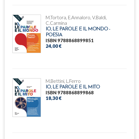
M.Tortora, E.Annaloro, V.Baldi,
C.Carmina
IO, LE PAROLE E IL MONDO -
POESIA
ISBN 9788868899851
24,00 €
M.Bettini, L.Ferro
IO, LE PAROLE E IL MITO
ISBN 9788868899868
18,30 €