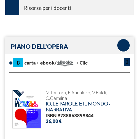
Risorse per i docenti
PIANO DELL'OPERA
B
carta
ebook/
Clic
M.Tortora, E.Annaloro, V.Baldi,
C.Carmina
IO, LE PAROLE E IL MONDO -
NARRATIVA
ISBN 9788868899844
26,00 €