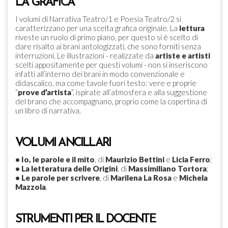
LA GRAFICA
I volumi di Narrativa Teatro/1 e Poesia Teatro/2 si
caratterizzano per una scelta grafica originale. La
lettura
riveste un ruolo di primo piano, per questo si è scelto di
dare risalto ai brani antologizzati, che sono forniti senza
interruzioni. Le illustrazioni - realizzate da
artiste e artisti
scelti appositamente per questi volumi - non si inseriscono
infatti all’interno dei brani in modo convenzionale e
didascalico, ma come tavole fuori testo: vere e proprie
“
prove d’artista
”, ispirate all’atmosfera e alla suggestione
del brano che accompagnano, proprio come la copertina di
un libro di narrativa.
VOLUMI ANCILLARI
•
Io, le parole e il mito
, di
Maurizio Bettini
e
Licia Ferro
;
•
La letteratura delle Origini
, di
Massimiliano Tortora
;
•
Le parole per scrivere
, di
Marilena La Rosa
e
Michela
Mazzola
.
STRUMENTI PER IL DOCENTE