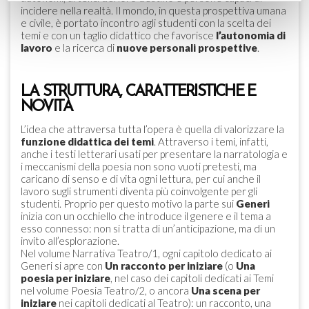
incidere nella realtà. Il mondo, in questa prospettiva umana
e civile, è portato incontro agli studenti con la scelta dei
temi e con un taglio didattico che favorisce
l’autonomia di
lavoro
e la ricerca di
nuove personali prospettive
.
LA STRUTTURA, CARATTERISTICHE E
NOVITÀ
L’idea che attraversa tutta l’opera è quella di valorizzare la
funzione didattica dei temi
. Attraverso i temi, infatti,
anche i testi letterari usati per presentare la narratologia e
i meccanismi della poesia non sono vuoti pretesti, ma
caricano di senso e di vita ogni lettura, per cui anche il
lavoro sugli strumenti diventa più coinvolgente per gli
studenti. Proprio per questo motivo la parte sui
Generi
inizia con un occhiello che introduce il genere e il tema a
esso connesso: non si tratta di un’anticipazione, ma di un
invito all’esplorazione.
Nel volume Narrativa Teatro/1, ogni capitolo dedicato ai
Generi si apre con
Un racconto per iniziare
(o
Una
poesia per iniziare
, nel caso dei capitoli dedicati ai Temi
nel volume Poesia Teatro/2, o ancora
Una scena per
iniziare
nei capitoli dedicati al Teatro): un racconto, una