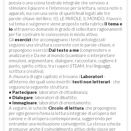
poesia o una scena teatrale integrale che servono a
stimolare il piacere e l’interesse per la lettura, senza note o
apparati, ma con una serie di spunti finali legati alle tre
parole-chiave del libro: IO, LE PAROLE, IL MONDO. Il lavoro
sul tema e sul genere viene proposto nella rubrica
Il tema e
io
attraverso domande in grado di sollecitare ragionamenti
per far costruire le conoscenze in modo attivo.
Gli
esercizi
che accompagnano i testi antologizzati
seguono una struttura coerente con le parole-chiave, e
propongono esercizi
Dal testo a me
(comprendere e
analizzare) e Da me al mondo (scambiare o interpretare
emozioni, argomentare, dialogare, raccontare, cogliere il
punto, spirito critico, tra i saperi-STEAM, tra i linguaggi,
scrittura creativa).
A chiusura di ogni capitolo si trovano i
Laboratori
-
all’interno dei quali sono inseriti i
testi non letterari
- che
seguono la seguente struttura:
•
Partecipare
: laboratori di cittadinanza;
•
Dialogare
: laboratori di dibattito;
•
Immaginare
: laboratori di orientamento.
A seguire, le schede
Circolo di lettura
, che propongono
per ogni genere/tema la lettura integrale di un’opera del
canone e di un’opera contemporanea, suggerendo per
entrambe una motivazione coinvolgente. La stessa scheda
promuove anche il coinvolgimento attivo della classe per