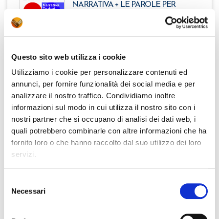
NARRATIVA + LE PAROLE PER
SCRIVERE + IO, LE PAROLE E IL MITO
ISBN 9788868899929
40,50 €
Questo sito web utilizza i cookie
Utilizziamo i cookie per personalizzare contenuti ed
M.Tortora, E.Annaloro, V.Baldi,
annunci, per fornire funzionalità dei social media e per
C.Carmina
analizzare il nostro traffico. Condividiamo inoltre
IO, LE PAROLE E IL MONDO -
informazioni sul modo in cui utilizza il nostro sito con i
POESIA + LA LETTERATURA DELLE
ORIGINI
nostri partner che si occupano di analisi dei dati web, i
ISBN 9788868899936
quali potrebbero combinarle con altre informazioni che ha
28,00 €
fornito loro o che hanno raccolto dal suo utilizzo dei loro
servizi.
C
ebook/
Clic
Selezione
Necessari
del
consenso