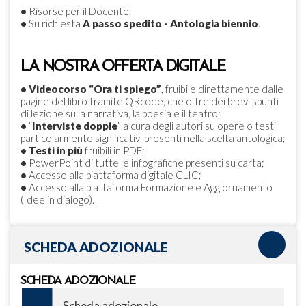
•
Risorse per il Docente;
•
Su richiesta
A passo spedito - Antologia biennio
.
LA NOSTRA OFFERTA DIGITALE
•
Videocorso “Ora ti spiego”
, fruibile direttamente dalle
pagine del libro tramite QRcode, che offre dei brevi spunti
di lezione sulla narrativa, la poesia e il teatro;
•
“
Interviste doppie
” a cura degli autori su opere o testi
particolarmente significativi presenti nella scelta antologica;
•
Testi in più
fruibili in PDF;
•
PowerPoint di tutte le infografiche presenti su carta;
•
Accesso alla piattaforma digitale CLIC;
•
Accesso alla piattaforma Formazione e Aggiornamento
(Idee in dialogo).
SCHEDA ADOZIONALE
SCHEDA ADOZIONALE
Scheda adozionale