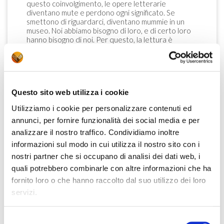
questo coinvolgimento, le opere letterarie
diventano mute e perdono ogni significato. Se
smettono di riguardarci, diventano mummie in un
museo. Noi abbiamo bisogno di loro, e di certo loro
hanno bisogno di noi. Per questo, la lettura è
un’occasione d’incontro, e
la
letteratura
ci
riguarda
.
STRUTTURA E CARATTERISTICHE
Questo sito web utilizza i cookie
La
struttura
La nuova opera di Pietro Cataldi
Utilizziamo i cookie per personalizzare contenuti ed
presenta un’articolazione in parti che scandiscono il
annunci, per fornire funzionalità dei social media e per
percorso storico-letterario dalle origini al presente.
I
Quadri
storici-culturali
sono caratterizzati da
analizzare il nostro traffico. Condividiamo inoltre
un’agilità e rapidità di trattazione che consente di
informazioni sul modo in cui utilizza il nostro sito con i
avere le informazioni più importanti per inquadrare
nostri partner che si occupano di analisi dei dati web, i
un’epoca. I nuovi capitoli
Il
paesaggio
della
letteratura
forniscono una rapida ma esauriente
quali potrebbero combinarle con altre informazioni che ha
trattazione dei contesti culturali e generi letterari e
fornito loro o che hanno raccolto dal suo utilizzo dei loro
mettono a fuoco i temi del periodo. Questi capitoli
servizi.
consentono di arrivare il prima possibile alla lettura
dei grandi autori, cui sono dedicati i
Capitoli
Autore
. L’occhiello di apertura presenta un Testo di
Selezione
ingresso dello stesso autore (
La
voce
di…
)