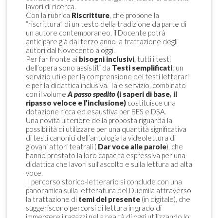
lavori di ricerca.
Con la rubrica
Riscritture
, che propone la
“riscrittura” di un testo della tradizione da parte di
un autore contemporaneo, il Docente potrà
anticipare già dal terzo anno la trattazione degli
autori dal Novecento a oggi.
Per far fronte ai
bisogni inclusivi
, tutti i testi
dell’opera sono assistiti da
Testi
semplificati
: un
servizio utile per la comprensione dei testi letterari
e per la didattica inclusiva. Tale servizio, combinato
con il volume
A
passo
spedito
(i saperi di base, il
ripasso veloce e l’inclusione)
costituisce una
dotazione ricca ed esaustiva per BES e DSA.
Una novità ulteriore della proposta riguarda la
possibilità di utilizzare per una quantità significativa
di testi canonici dell’antologia la videolettura di
giovani attori teatrali (
Dar
voce
alle
parole
), che
hanno prestato la loro capacità espressiva per una
didattica che lavori sull’ascolto e sulla lettura ad alta
voce.
Il percorso storico-letterario si conclude con una
panoramica sulla letteratura del Duemila attraverso
la trattazione di
temi del presente
(in digitale), che
suggeriscono percorsi di lettura in grado di
immergere i ragazzi nella realtà di oggi utilizzando lo