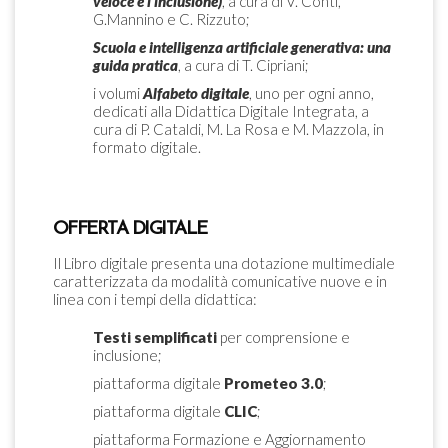
veloce
e
l’inclusione)
, a cura di V. Conti,
G.Mannino e C. Rizzuto;
Scuola
e
intelligenza
artificiale
generativa:
una
guida
pratica
, a cura di T. Cipriani;
i volumi
Alfabeto
digitale
, uno per ogni anno,
dedicati alla Didattica Digitale Integrata, a
cura di P. Cataldi, M. La Rosa e M. Mazzola, in
formato digitale.
OFFERTA DIGITALE
Il Libro digitale presenta una dotazione multimediale
caratterizzata da modalità comunicative nuove e in
linea con i tempi della didattica:
Testi
semplificati
per comprensione e
inclusione;
piattaforma digitale
Prometeo
3.0
;
piattaforma digitale
CLIC
;
piattaforma Formazione e Aggiornamento