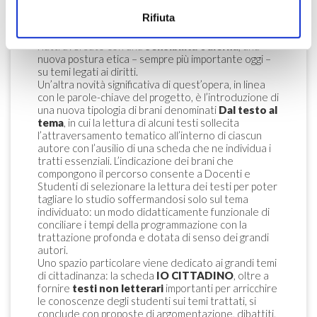
modificare il punto di vista su alcuni personaggi, riletti
Rifiuta
qui
alla luce dei nuovi studi sulle questioni di
genere
. Il canone della letteratura viene, quindi,
riattraversato con una
sensibilità odierna
, una
nuova postura etica – sempre più importante oggi –
su temi legati ai diritti.
Un’altra novità significativa di quest’opera, in linea
con le parole-chiave del progetto, è l’introduzione di
una nuova tipologia di brani denominati
Dal
testo
al
tema
, in cui la lettura di alcuni testi sollecita
l’attraversamento tematico all’interno di ciascun
autore con l’ausilio di una scheda che ne individua i
tratti essenziali. L’indicazione dei brani che
compongono il percorso consente a Docenti e
Studenti di selezionare la lettura dei testi per poter
tagliare lo studio soffermandosi solo sul tema
individuato: un modo didatticamente funzionale di
conciliare i tempi della programmazione con la
trattazione profonda e dotata di senso dei grandi
autori.
Uno spazio particolare viene dedicato ai grandi temi
di cittadinanza: la scheda
IO
CITTADINO
, oltre a
fornire
testi non letterari
importanti per arricchire
le conoscenze degli studenti sui temi trattati, si
conclude con proposte di argomentazione, dibattiti,